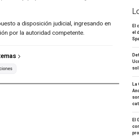
L
uesto a disposición judicial, ingresando en
El 
ción por la autoridad competente.
el 
Spa
 temas
Det
Ucr
so
ciones
La 
And
sor
cat
El 
con
pro