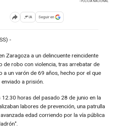
- POLICÍA NACIONAL
IA
Seguir en
Abrir opciones para compartir
SS) -
 en Zaragoza a un delincuente reincidente
 de robo con violencia, tras arrebatar de
ro a un varón de 69 años, hecho por el que
 enviado a prisión.
 12.30 horas del pasado 28 de junio en la
lizaban labores de prevención, una patrulla
 avanzada edad corriendo por la vía pública
ladrón".