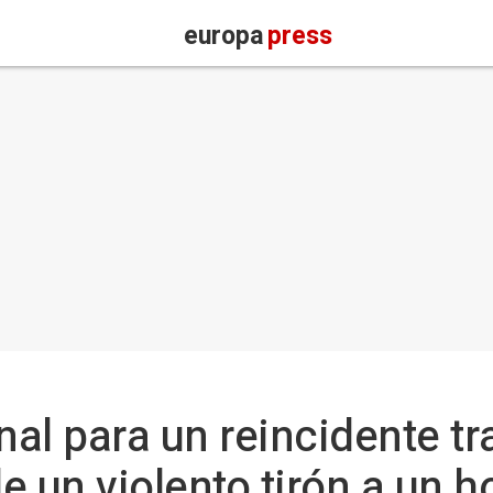
europa
press
nal para un reincidente tr
e un violento tirón a un 