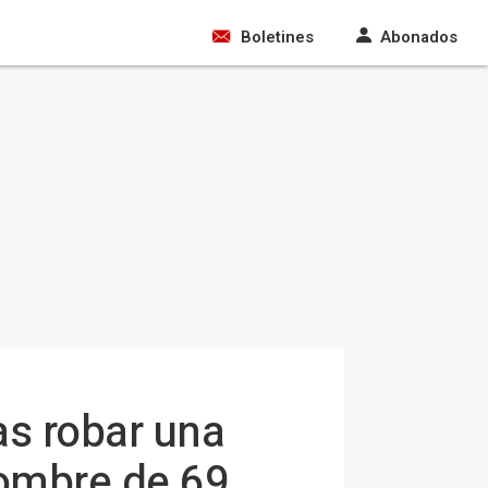
Boletines
Abonados
as robar una
hombre de 69