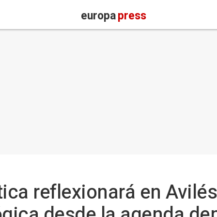
europa
press
ica reflexionará en Avilés
ógica desde la agenda de