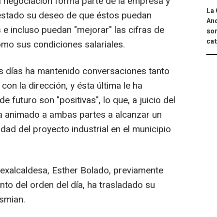
la negociación forma parte de la empresa y
La 
festado su deseo de que éstos puedan
And
e incluso puedan "mejorar" las cifras de
sor
cat
como sus condiciones salariales.
os días ha mantenido conversaciones tanto
n la dirección, y ésta última le ha
e futuro son "positivas", lo que, a juicio del
 ha animado a ambas partes a alcanzar un
idad del proyecto industrial en el municipio
exalcaldesa, Esther Bolado, previamente
nto del orden del día, ha trasladado su
smian.