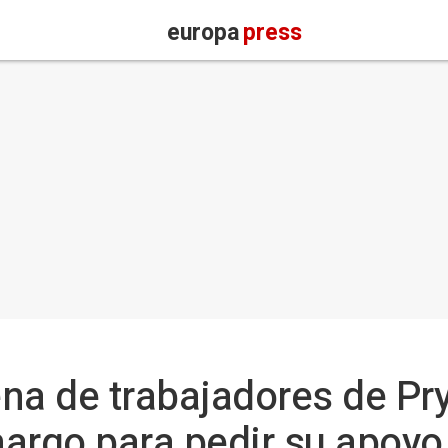
europa
press
na de trabajadores de Pr
argo para pedir su apoyo