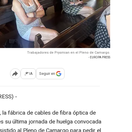
Trabajadores de Prysmian en el Pleno de Camargo.
- EUROPA PRESS
IA
Seguir en
Abrir opciones para compartir
ESS) -
la fábrica de cables de fibra óptica de
es su última jornada de huelga convocada
sistido al Pleno de Camargo para pedir el