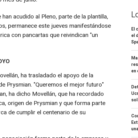
L
an acudido al Pleno, parte de la plantilla,
s, permanece este jueves manifestándose
El 
brica con pancartas que reivindican "un
el 
Spa
Mar
OYO
res
en 
ovellán, ha trasladado el apoyo de la
de Prysmian. "Queremos el mejor futuro"
Det
an, ha dicho Movellán, que ha recordado
Ucr
so
ca, origen de Prysmian y que forma parte
rca de cumplir el centenario de su
Cor
Ext
una