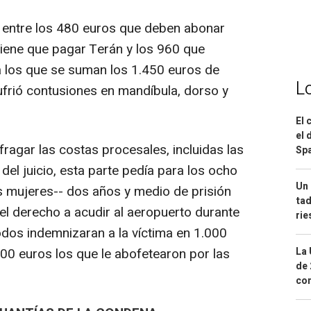
an entre los 480 euros que deben abonar
iene que pagar Terán y los 960 que
a los que se suman los 1.450 euros de
L
ufrió contusiones en mandíbula, dorso y
El 
el 
ragar las costas procesales, incluidas las
Spa
 del juicio, esta parte pedía para los ocho
Un 
s mujeres-- dos años y medio de prisión
tad
el derecho a acudir al aeropuerto durante
ri
todos indemnizaran a la víctima en 1.000
La 
200 euros los que le abofetearon por las
de 
com