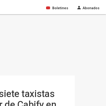
Boletines
Abonados
iete taxistas
r de Cabify en