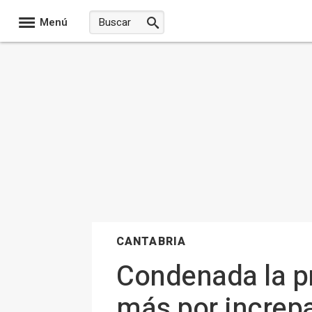
Menú
CANTABRIA
Condenada la pr
más por increpa