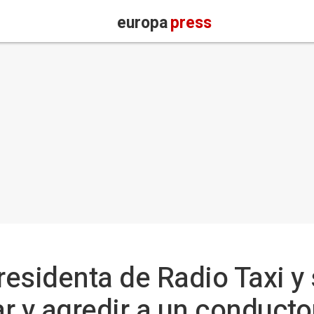
europa
press
esidenta de Radio Taxi y s
r y agredir a un conducto