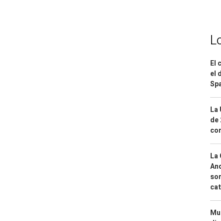
L
El 
el 
Spa
La 
de 
com
La 
And
sor
cat
Mue