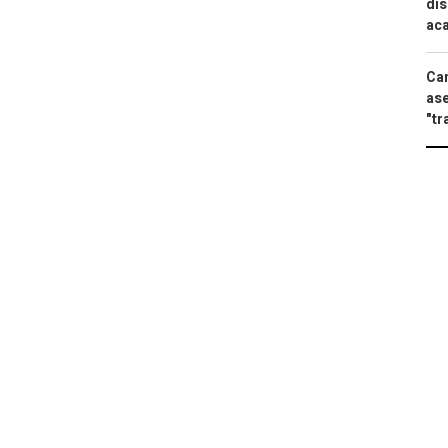
dis
aca
Can
ase
"tr