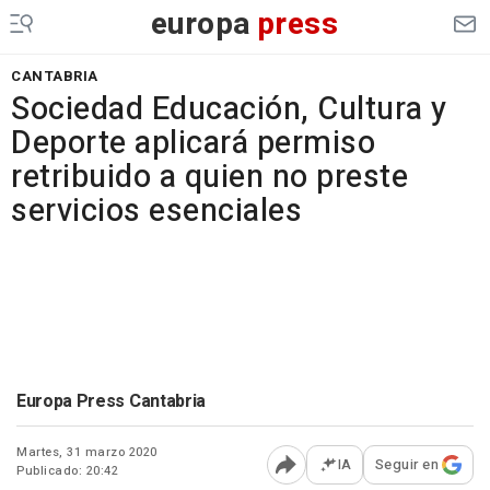
europa
press
CANTABRIA
Sociedad Educación, Cultura y
Deporte aplicará permiso
retribuido a quien no preste
servicios esenciales
Europa Press Cantabria
Martes, 31 marzo 2020
IA
Seguir en
Publicado: 20:42
Abrir opciones para comp