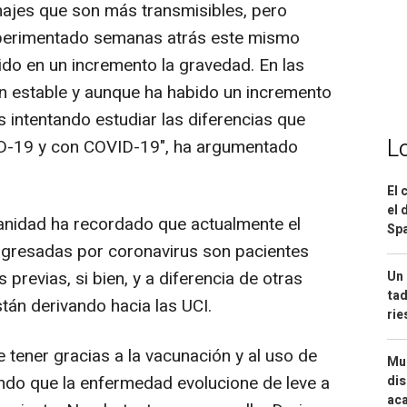
najes que son más transmisibles, pero
xperimentado semanas atrás este mismo
ido en un incremento la gravedad. En las
 estable y aunque ha habido un incremento
 intentando estudiar las diferencias que
L
ID-19 y con COVID-19", ha argumentado
El 
el 
 Sanidad ha recordado que actualmente el
Spa
ingresadas por coronavirus son pacientes
previas, si bien, y a diferencia de otras
Un 
tad
tán derivando hacia las UCI.
ri
 tener gracias a la vacunación y al uso de
Mue
ando que la enfermedad evolucione de leve a
dis
aca