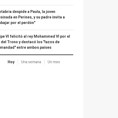
tabria despide a Paula, la joven
sinada en Perines, y su padre invita a
abajar por el perdón"
ipe VI felicitó al rey Mohammed VI por el
 del Trono y destacó los "lazos de
rmandad" entre ambos países
Hoy
Una semana
Un mes