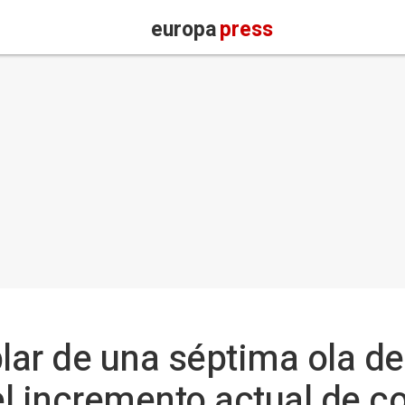
europa
press
blar de una séptima ola d
l incremento actual de c