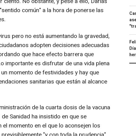
 ciento. No obstante, y pese a ello, Darias
 "sentido común" a la hora de ponerse las
Can
es.
ase
"tr
virus pero no está aumentando la gravedad,
Fel
s ciudadanos adopten decisiones adecuadas
Día
cordando que hace efecto barrera que
he
Lo importante es disfrutar de una vida plena
 un momento de festividades y hay que
endaciones sanitarias que están al alcance
dministración de la cuarta dosis de la vacuna
a de Sanidad ha insistido en que se
 el momento en el que lo aconsejen los
previsiblemente "y con toda la prudencia",