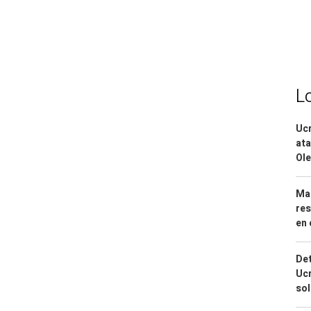
L
Ucr
ata
Ole
Mar
res
en 
Det
Ucr
so