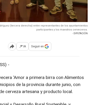
ríguez (tercera derecha) entre representantes de los ayuntamientos
participantes y los maestros cerveceros.
- DIPUTACIÓN
IA
Seguir en
Abrir opciones para compartir
SS) -
rvecera 'Amor a primera birra con Alimentos
icipios de la provincia durante junio, con
e cerveza artesana y producto local.
ial y Desarrollo Rural Sostenible, y