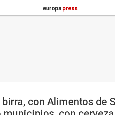
europa
press
 birra, con Alimentos de 
o municipios, con cerveza