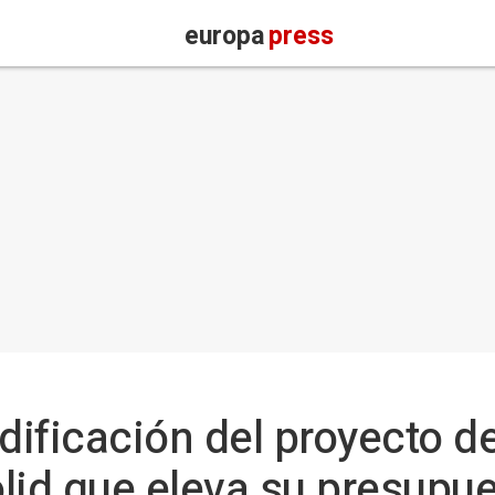
europa
press
ificación del proyecto d
lid que eleva su presupue