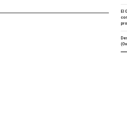
El 
con
pro
Des
(Ov