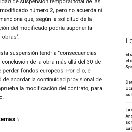
idad de suspensión temporal total de las
l modificado número 2, pero no acuerda ni
enciona que, según la solicitud de la
tación del modificado podría suponer la
 obras".
L
sta suspensión tendría "consecuencias
El 
el 
a conclusión de la obra más allá del 30 de
Spa
 perder fondos europeos. Por ello, el
 de acordar la continuidad provisional de
Det
aprueba la modificación del contrato, para
Ucr
so
o.
La 
And
 temas
sor
cat