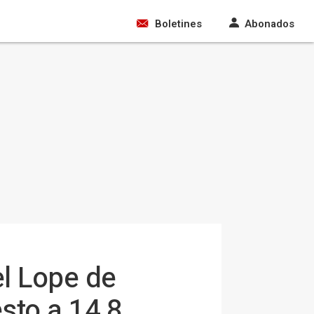
Boletines
Abonados
el Lope de
sto a 14,8