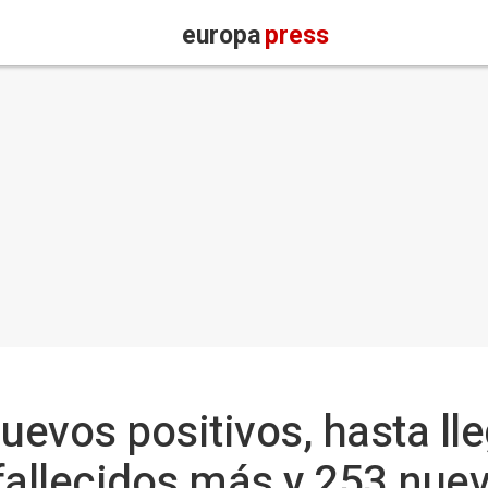
europa
press
evos positivos, hasta lle
fallecidos más y 253 nuev