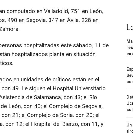
han computado en Valladolid, 751 en León,
, 490 en Segovia, 347 en Ávila, 228 en
L
 Zamora.
Mar
personas hospitalizadas este sábado, 11 de
res
están hospitalizados planta en situación
en 
ticos.
Esp
Sev
ados en unidades de críticos están en el
con
con 49. Le siguen el Hospital Universitario
Asistencia de Salamanca, con 43; el Río
Det
Ucr
o de León, con 40; el Complejo de Segovia,
so
 con 21; el Complejo de Soria, con 20; el
, con 12; el Hospital del Bierzo, con 11, y
Un 
tir