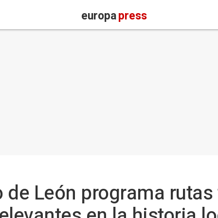
europa
press
 de León programa rutas 
levantes en la historia lo