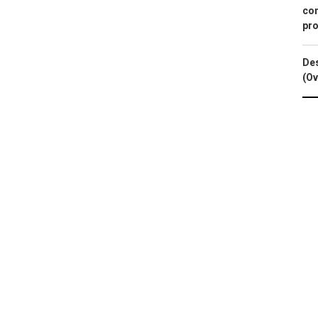
con
pro
Des
(Ov