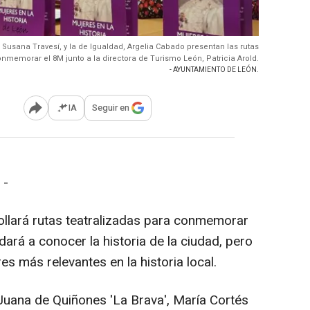
usana Travesí, y la de Igualdad, Argelia Cabado presentan las rutas
onmemorar el 8M junto a la directora de Turismo León, Patricia Arold.
- AYUNTAMIENTO DE LEÓN.
IA
Seguir en
Abrir opciones para compartir
 -
ollará rutas teatralizadas para conmemorar
dará a conocer la historia de la ciudad, pero
s más relevantes en la historia local.
Juana de Quiñones 'La Brava', María Cortés