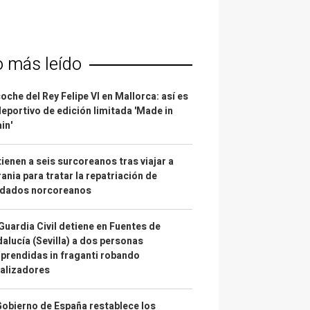
o más leído
coche del Rey Felipe VI en Mallorca: así es
deportivo de edición limitada 'Made in
in'
ienen a seis surcoreanos tras viajar a
ania para tratar la repatriación de
ldados norcoreanos
Guardia Civil detiene en Fuentes de
alucía (Sevilla) a dos personas
prendidas in fraganti robando
alizadores
Gobierno de España restablece los