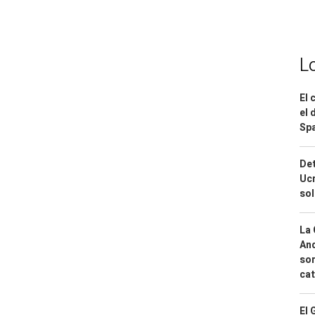
L
El 
el 
Spa
Det
Ucr
so
La 
And
sor
cat
El 