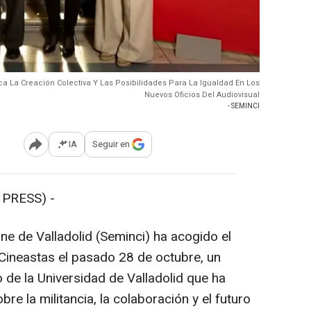
a La Creación Colectiva Y Las Posibilidades Para La Igualdad En Los
Nuevos Oficios Del Audiovisual
- SEMINCI
IA
Seguir en
Abrir opciones para compartir
PRESS) -
e de Valladolid (Seminci) ha acogido el
ineastas el pasado 28 de octubre, un
 de la Universidad de Valladolid que ha
re la militancia, la colaboración y el futuro