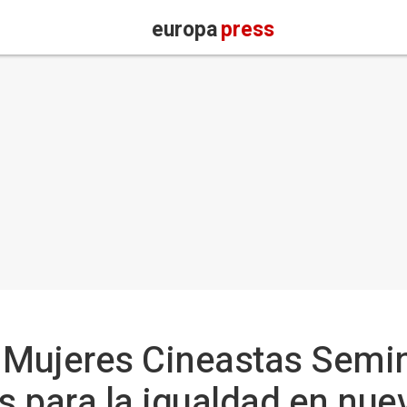
europa
press
 Mujeres Cineastas Semin
s para la igualdad en nue