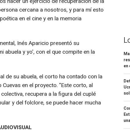
hacer un ejercicio de recuperación de la
persona cercana a nosotros, y para mí esto
poética en el cine y en la memoria
L
ntal, Inés Aparicio presentó su
i abuela y yo', con el que compite en la
Mar
res
en 
 de su abuela, el corto ha contado con la
Det
Cuevas en el proyecto. "Este corto, al
Ucr
 colectiva, recupera a la figura del cuplé
so
opular y del folclore, se puede hacer mucha
Cor
Ext
una
AUDIOVISUAL