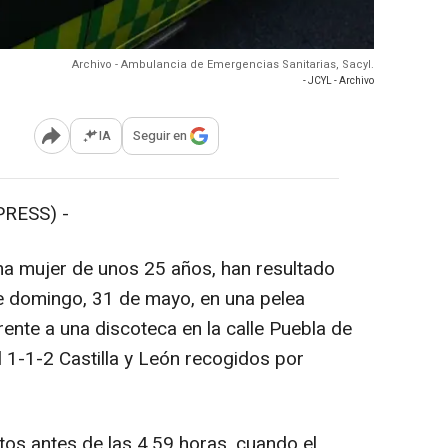
Archivo - Ambulancia de Emergencias Sanitarias, Sacyl.
- JCYL - Archivo
IA
Seguir en
Abrir opciones para compartir
RESS) -
a mujer de unos 25 años, han resultado
e domingo, 31 de mayo, en una pelea
rente a una discoteca en la calle Puebla de
l 1-1-2 Castilla y León recogidos por
os antes de las 4.59 horas, cuando el