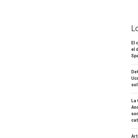
L
El 
el 
Spa
Det
Ucr
so
La 
And
sor
cat
Art