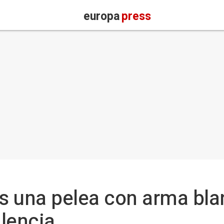
europa
press
as una pelea con arma bla
lencia