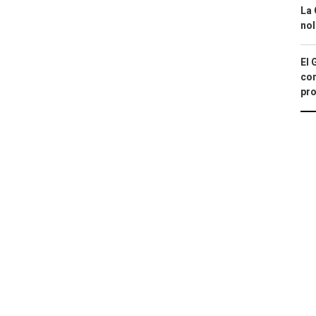
La 
nol
El 
con
pro