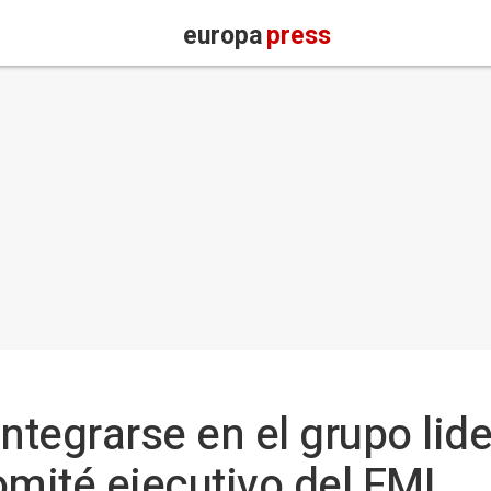
europa
press
ntegrarse en el grupo lide
omité ejecutivo del FMI