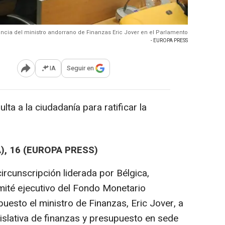
cia del ministro andorrano de Finanzas Eric Jover en el Parlamento
- EUROPA PRESS
IA
Seguir en
Abrir opciones para compartir
ta a la ciudadanía para ratificar la
, 16 (EUROPA PRESS)
circunscripción liderada por Bélgica,
ité ejecutivo del Fondo Monetario
puesto el ministro de Finanzas, Eric Jover, a
islativa de finanzas y presupuesto en sede