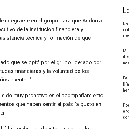
L
de integrarse en el grupo para que Andorra
Un 
utivo de la institución financiera y
tad
ri
 asistencia técnica y formación de que
Mue
dis
cado que se optó por el grupo liderado por
aca
itudes financieras y la voluntad de los
Fel
eños cuenten".
Día
he
a sido muy proactiva en el acompañamiento
mentos que hacen sentir al país "a gusto en
Pod
org
er.
con
ió la posibilidad de integrarse con los