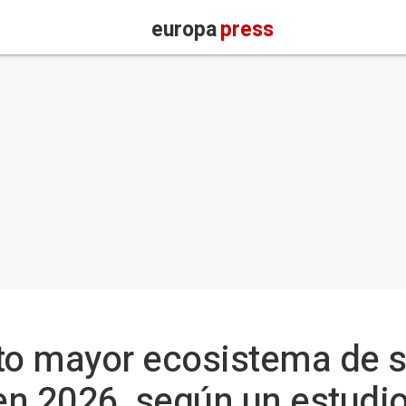
europa
press
to mayor ecosistema de s
en 2026, según un estudi