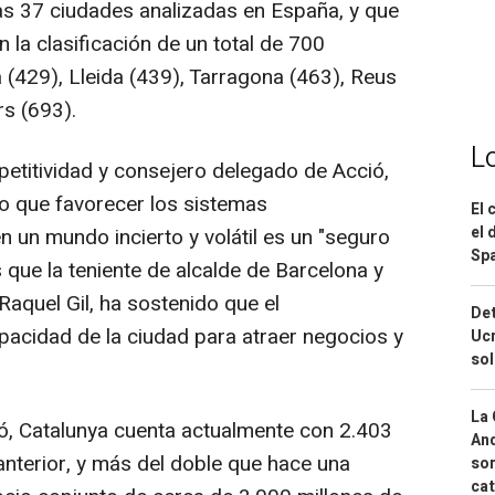
as 37 ciudades analizadas en España, y que
 la clasificación de un total de 700
 (429), Lleida (439), Tarragona (463), Reus
rs (693).
L
etitividad y consejero delegado de Acció,
o que favorecer los sistemas
El 
el 
un mundo incierto y volátil es un "seguro
Spa
s que la teniente de alcalde de Barcelona y
Raquel Gil, ha sostenido que el
Det
acidad de la ciudad para atraer negocios y
Ucr
so
La 
ó, Catalunya cuenta actualmente con 2.403
And
anterior, y más del doble que hace una
sor
cat