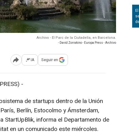
El
se
d
Archivo - El Parc de la Ciutadella, en Barcelona.
- David Zorrakino - Europa Press - Archivo
IA
Seguir en
Abrir opciones para compartir
PRESS) -
osistema de startups dentro de la Unión
París, Berlín, Estocolmo y Ámsterdam,
ra StartUpBlik, informa el Departamento de
itat en un comunicado este miércoles.