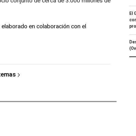
cio conjunto de cerca de 3.000 millones de
El 
con
á elaborado en colaboración con el
pro
Des
(Ov
 temas