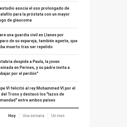
estudio asocia el uso prolongado de
alafilo para la próstata con un mayor
esgo de glaucoma
re una guardia civil en Llanes por
paro de su expareja, también agente, que
ba muerto tras ser repelido
tabria despide a Paula, la joven
sinada en Perines, y su padre invita a
abajar por el perdón"
ipe VI felicitó al rey Mohammed VI por el
 del Trono y destacó los "lazos de
rmandad" entre ambos países
Hoy
Una semana
Un mes