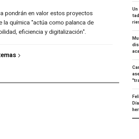
Un 
ia pondrán en valor estos proyectos
tad
ue la química "actúa como palanca de
ri
idad, eficiencia y digitalización".
Mue
dis
aca
 temas
Can
ase
"tr
Fel
Día
he