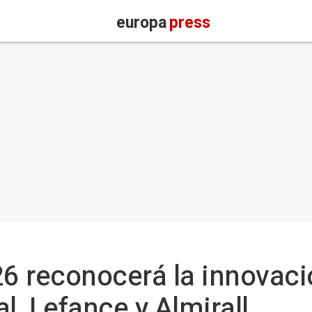
europa
press
6 reconocerá la innovaci
l, Lefance y Almirall