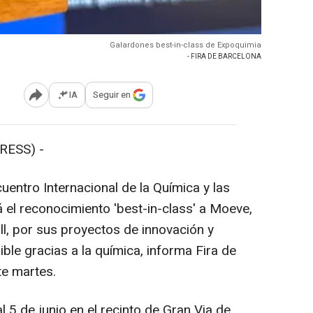
Galardones best-in-class de Expoquimia
- FIRA DE BARCELONA
IA
Seguir en
Abrir opciones para compartir
RESS) -
uentro Internacional de la Química y las
 el reconocimiento 'best-in-class' a Moeve,
ll, por sus proyectos de innovación y
ible gracias a la química, informa Fira de
e martes.
al 5 de junio en el recinto de Gran Via de