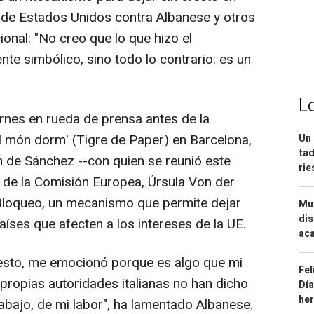
s de Estados Unidos contra Albanese y otros
onal: "No creo que lo que hizo el
e simbólico, sino todo lo contrario: es un
L
rnes en rueda de prensa antes de la
el món dorm' (Tigre de Paper) en Barcelona,
Un 
tad
n de Sánchez --con quien se reunió este
ri
a de la Comisión Europea, Úrsula Von der
 Bloqueo, un mecanismo que permite dejar
Mue
dis
íses que afecten a los intereses de la UE.
aca
sto, me emocionó porque es algo que mi
Fel
propias autoridades italianas no han dicho
Día
he
abajo, de mi labor", ha lamentado Albanese.