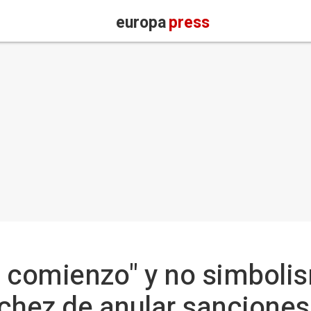
europa
press
 comienzo" y no simbolis
chez de anular sanciones