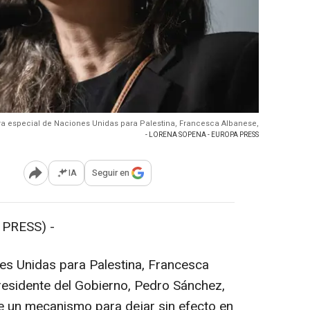
ora especial de Naciones Unidas para Palestina, Francesca Albanese,
- LORENA SOPENA - EUROPA PRESS
IA
Seguir en
Abrir opciones para compartir
PRESS) -
es Unidas para Palestina, Francesca
residente del Gobierno, Pedro Sánchez,
ve un mecanismo para dejar sin efecto en