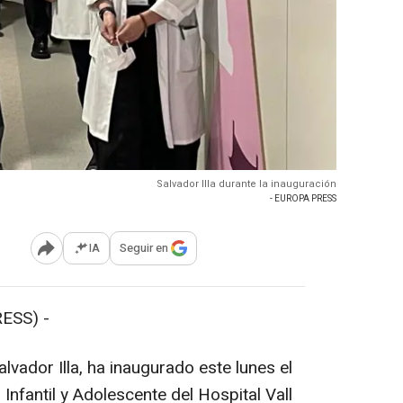
Salvador Illa durante la inauguración
- EUROPA PRESS
IA
Seguir en
Abrir opciones para compartir
ESS) -
alvador Illa, ha inaugurado este lunes el
nfantil y Adolescente del Hospital Vall