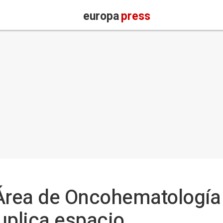
europa
press
 Área de Oncohematología I
uplica espacio