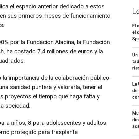
ica el espacio anterior dedicado a estos
L
e en sus primeros meses de funcionamiento
s.
El 
el 
Spa
00% por la Fundación Aladina, la Fundación
h, ha costado 7,4 millones de euros y la
Un 
cuadrados.
tad
ri
o la importancia de la colaboración público-
La 
una sanidad puntera y valorarla, tener el
de 
los proyectos el tiempo que haga falta y
com
la sociedad.
Mue
dis
para niños, 8 para adolescentes y adultos
aca
orno protegido para trasplante