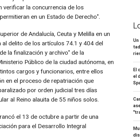
 verificar la concurrencia de los
 permitieran en un Estado de Derecho".
L
uperior de Andalucía, Ceuta y Melilla en un
Un 
al delito de los artículos 74.1 y 404 del
tad
e la finalización y archivo" de la
ri
Ministerio Público de la ciudad autónoma, en
El 
tintos cargos y funcionarios, entre ellos
el 
ón en el proceso de repatriación que
Spa
ralizado por orden judicial tres días
lar al Reino alauita de 55 niños solos.
Can
ase
"tr
rrancó el 13 de octubre a partir de una
ación para el Desarrollo Integral
Mue
dis