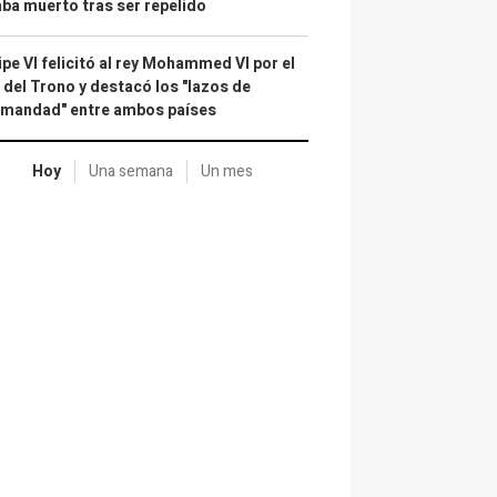
ba muerto tras ser repelido
ipe VI felicitó al rey Mohammed VI por el
 del Trono y destacó los "lazos de
rmandad" entre ambos países
Hoy
Una semana
Un mes