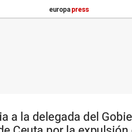
europa
press
a a la delegada del Gobie
de Ceuta por la expulsión