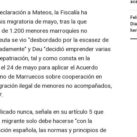
aca
laración a Mateos, la Fiscalía ha
Fel
is migratoria de mayo, tras la que
Día
r de 1.200 menores marroquíes no
he
uta se vio "desbordado por la escasez de
adamente" y Deu "decidió emprender varias
repatriación, tal y como consta en la
el 24 de mayo para aplicar el Acuerdo
Reino de Marruecos sobre cooperación en
igración ilegal de menores no acompañados,
7.
icado nunca, señala en su artículo 5 que
o migrante solo debe hacerse "con la
lación española, las normas y principios de