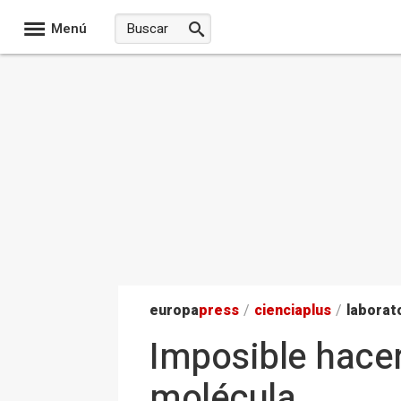
Menú
europa
press
/
ciencia
plus
/
laborat
Imposible hacer
molécula