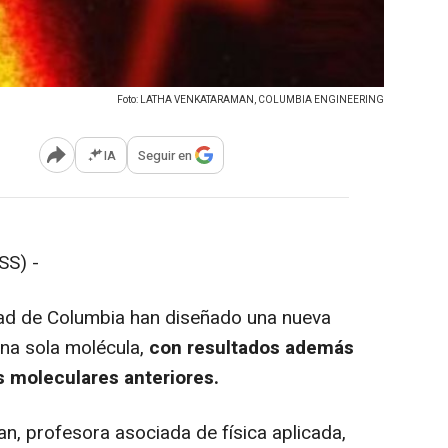
Foto: LATHA VENKATARAMAN, COLUMBIA ENGINEERING
IA
Seguir en
Abrir opciones para compartir
SS) -
ad de Columbia han diseñado una nueva
una sola molécula,
con resultados además
s moleculares anteriores.
, profesora asociada de física aplicada,