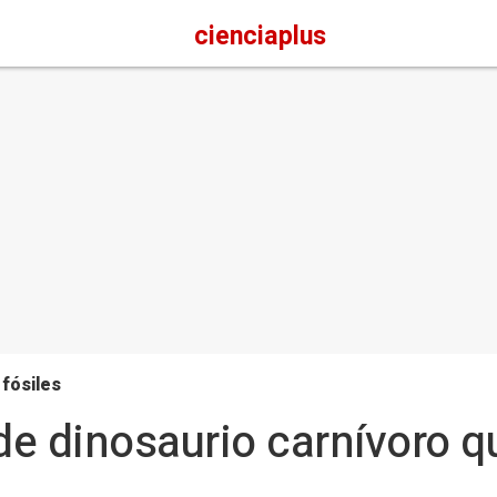
cienciaplus
 fósiles
e dinosaurio carnívoro qu