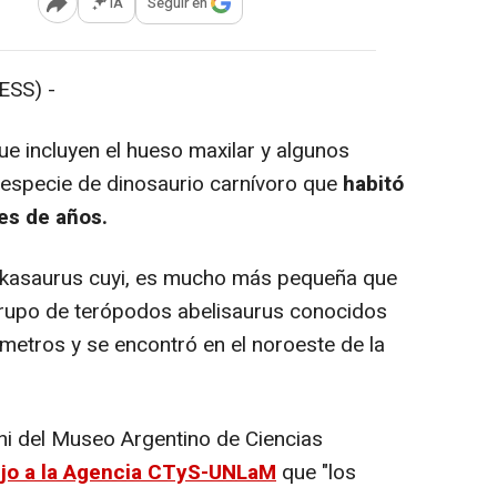
IA
Seguir en
Abrir opciones para compartir
SS) -
e incluyen el hueso maxilar y algunos
 especie de dinosaurio carnívoro que
habitó
es de años.
lkasaurus cuyi, es mucho más pequeña que
grupo de terópodos abelisaurus conocidos
metros y se encontró en el noroeste de la
ni del Museo Argentino de Ciencias
ijo a la Agencia CTyS-UNLaM
que "los