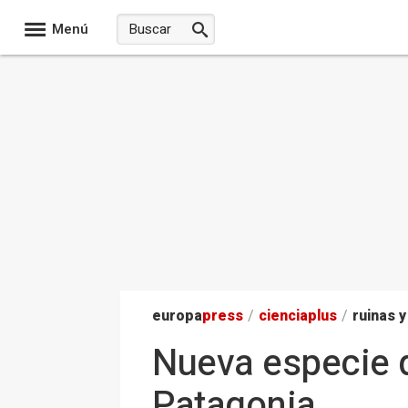
Menú
europa
press
/
ciencia
plus
/
ruinas y
Nueva especie d
Patagonia