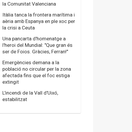
la Comunitat Valenciana
Itàlia tanca la frontera marítima i
aèria amb Espanya en ple xoc per
la crisi a Ceuta
Una pancarta d'homenatge a
l'heroi del Mundial: "Que gran és
ser de Foios. Gràcies, Ferran!"
Emergències demana a la
població no circular per la zona
afectada fins que el foc estiga
extingit
L'incendi de la Vall d'Uixó,
estabilitzat