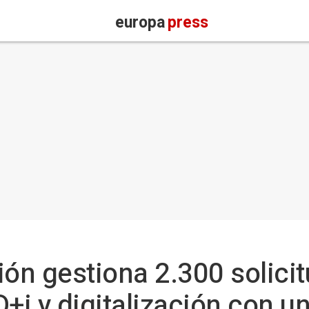
europa
press
ión gestiona 2.300 solici
D+i y digitalización con u