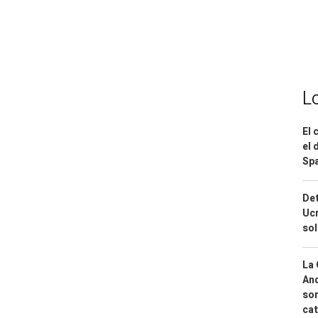
L
El 
el 
Spa
Det
Ucr
so
La 
And
sor
cat