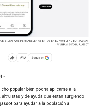
COMERCIOS QUE PERMANECEN ABIERTOS EN EL MUNICIPIO BURJASSOT
- AYUNTAMIENTO BURJASSOT
IA
Seguir en
Abrir opciones para compartir
) -
icho popular bien podría aplicarse a la
s, altruistas y de ayuda que están surgiendo
rjassot para ayudar a la población a