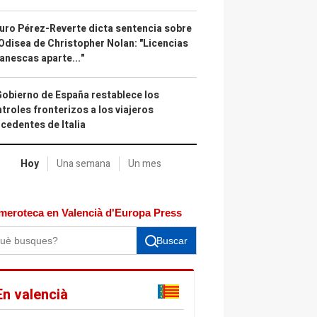
uro Pérez-Reverte dicta sentencia sobre
Odisea de Christopher Nolan: "Licencias
anescas aparte..."
Gobierno de España restablece los
troles fronterizos a los viajeros
cedentes de Italia
Hoy
Una semana
Un mes
meroteca en Valencià d'Europa Press
Buscar
En valencià