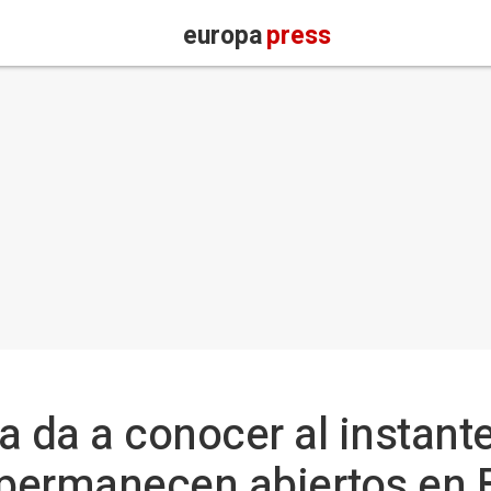
europa
press
a da a conocer al instante
permanecen abiertos en 