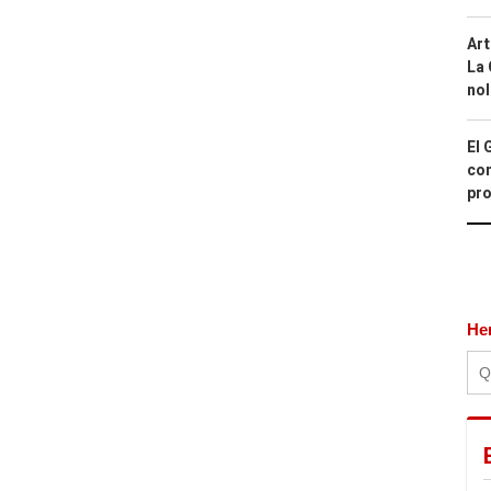
Art
La 
nol
El 
con
pro
He