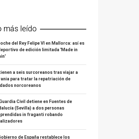
o más leído
coche del Rey Felipe VI en Mallorca: así es
deportivo de edición limitada 'Made in
in'
ienen a seis surcoreanos tras viajar a
ania para tratar la repatriación de
ldados norcoreanos
Guardia Civil detiene en Fuentes de
alucía (Sevilla) a dos personas
prendidas in fraganti robando
alizadores
Gobierno de España restablece los