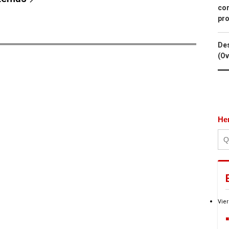
con
pro
Des
(Ov
He
Vier