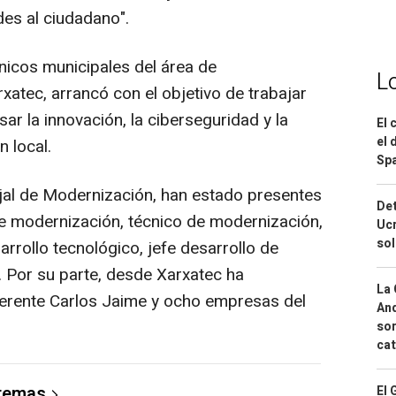
des al ciudadano".
nicos municipales del área de
L
atec, arrancó con el objetivo de trabajar
r la innovación, la ciberseguridad y la
El 
el 
n local.
Spa
ejal de Modernización, han estado presentes
Det
de modernización, técnico de modernización,
Ucr
so
arrollo tecnológico, jefe desarrollo de
 Por su parte, desde Xarxatec ha
La 
gerente Carlos Jaime y ocho empresas del
And
sor
cat
 temas
El 