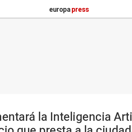
europa
press
ntará la Inteligencia Arti
cio que presta a la ciuda