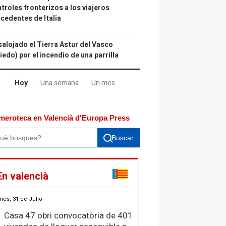
troles fronterizos a los viajeros
cedentes de Italia
alojado el Tierra Astur del Vasco
iedo) por el incendio de una parrilla
Hoy
Una semana
Un mes
meroteca en Valencià d'Europa Press
Buscar
En valencià
nes, 31 de Julio
Casa 47 obri convocatòria de 401