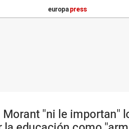
europa
press
a Morant "ni le importan" 
r la educación como "arm