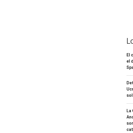
L
El 
el 
Spa
Det
Ucr
so
La 
And
sor
cat