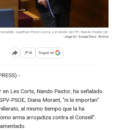
Generalitat, Juanfran Pérez Llorca, y el síndic del PP, Nando Pastor (d).
- Jorge Gil - Europa Press - Archivo
IA
Seguir en
Abrir opciones para compartir
RESS) -
r en Les Corts, Nando Pastor, ha señalado
PSPV-PSOE, Diana Morant, "ni le importan"
illerato, al mismo tiempo que la ha
omo arma arrojadiza contra el Consell".
 lamentado.