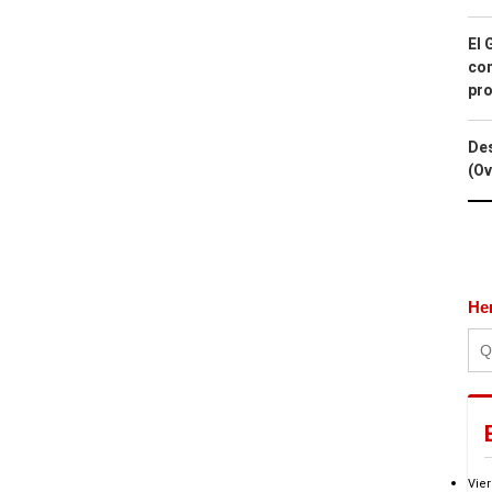
El 
con
pro
Des
(Ov
He
Vier