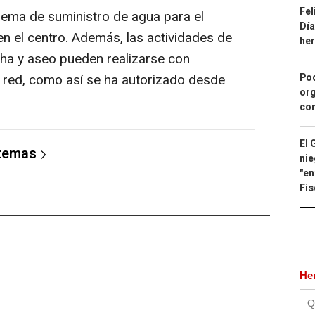
Fel
lema de suministro de agua para el
Día
 en el centro. Además, las actividades de
he
cha y aseo pueden realizarse con
Pod
e red, como así se ha autorizado desde
org
con
El 
 temas
nie
"en
Fis
He