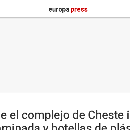
europa
press
 el complejo de Cheste i
minada y botellas de plá