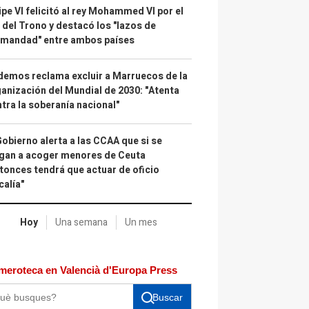
ipe VI felicitó al rey Mohammed VI por el
 del Trono y destacó los "lazos de
rmandad" entre ambos países
emos reclama excluir a Marruecos de la
anización del Mundial de 2030: "Atenta
tra la soberanía nacional"
Gobierno alerta a las CCAA que si se
gan a acoger menores de Ceuta
tonces tendrá que actuar de oficio
calía"
Hoy
Una semana
Un mes
meroteca en Valencià d'Europa Press
Buscar