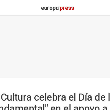
europa
press
 Cultura celebra el Día de
ndamental" en el apoyo a l