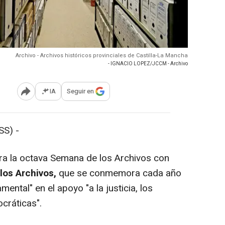
Archivo - Archivos históricos provinciales de Castilla-La Mancha
- IGNACIO LOPEZ/JCCM - Archivo
IA
Seguir en
Abrir opciones para compartir
S) -
ra la octava Semana de los Archivos con
 los Archivos,
que se conmemora cada año
mental" en el apoyo "a la justicia, los
cráticas".