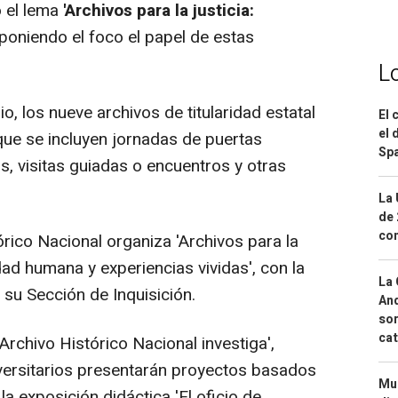
o el lema
'Archivos para la justicia:
 poniendo el foco el papel de estas
L
o, los nueve archivos de titularidad estatal
El 
el 
que se incluyen jornadas de puertas
Spa
, visitas guiadas o encuentros y otras
La 
de 
com
ico Nacional organiza 'Archivos para la
ad humana y experiencias vividas', con la
La 
su Sección de Inquisición.
And
sor
cat
rchivo Histórico Nacional investiga',
versitarios presentarán proyectos basados
Mue
la exposición didáctica 'El oficio de