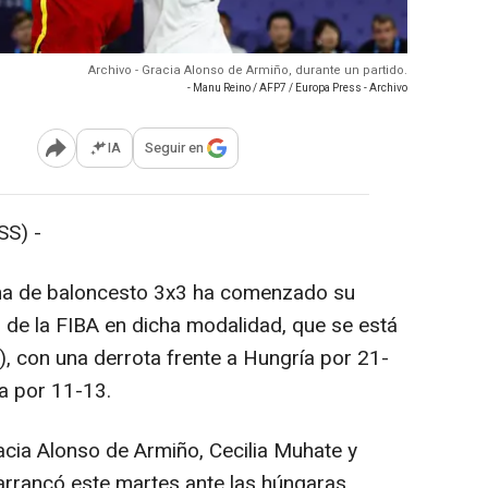
Archivo - Gracia Alonso de Armiño, durante un partido.
- Manu Reino / AFP7 / Europa Press - Archivo
IA
Seguir en
Abrir opciones para compartir
S) -
a de baloncesto 3x3 ha comenzado su
l de la FIBA en dicha modalidad, que se está
), con una derrota frente a Hungría por 21-
ia por 11-13.
cia Alonso de Armiño, Cecilia Muhate y
 arrancó este martes ante las húngaras.