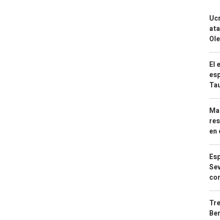
Ucr
ata
Ole
El 
esp
Ta
Mar
res
en 
Esp
Sev
con
Tre
Ber