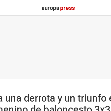
europa
press
una derrota y un triunfo 
menino de baloncesto 3x3