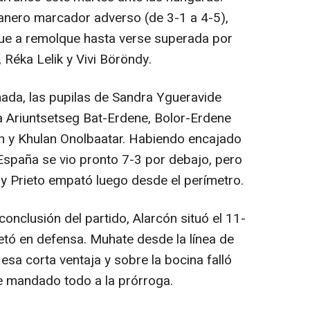
anero marcador adverso (de 3-1 a 4-5),
fue a remolque hasta verse superada por
 Réka Lelik y Vivi Böröndy.
ada, las pupilas de Sandra Ygueravide
ra Ariuntsetseg Bat-Erdene, Bolor-Erdene
 y Khulan Onolbaatar. Habiendo encajado
España se vio pronto 7-3 por debajo, pero
y Prieto empató luego desde el perímetro.
nclusión del partido, Alarcón situó el 11-
tó en defensa. Muhate desde la línea de
sa corta ventaja y sobre la bocina falló
e mandado todo a la prórroga.