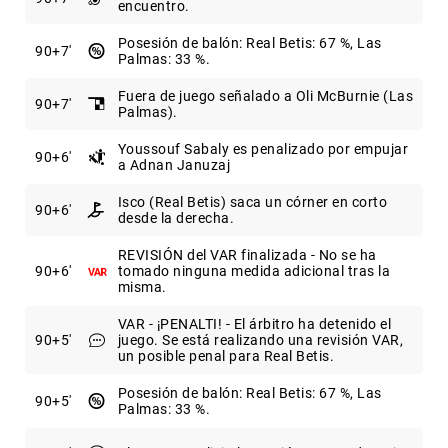
encuentro.
Posesión de balón: Real Betis: 67 %, Las
90
+7
Palmas: 33 %.
Fuera de juego señalado a Oli McBurnie (Las
90
+7
Palmas).
Youssouf Sabaly es penalizado por empujar
90
+6
a Adnan Januzaj
Isco (Real Betis) saca un córner en corto
90
+6
desde la derecha.
REVISIÓN del VAR finalizada - No se ha
90
+6
tomado ninguna medida adicional tras la
misma.
VAR - ¡PENALTI! - El árbitro ha detenido el
90
+5
juego. Se está realizando una revisión VAR,
un posible penal para Real Betis.
Posesión de balón: Real Betis: 67 %, Las
90
+5
Palmas: 33 %.