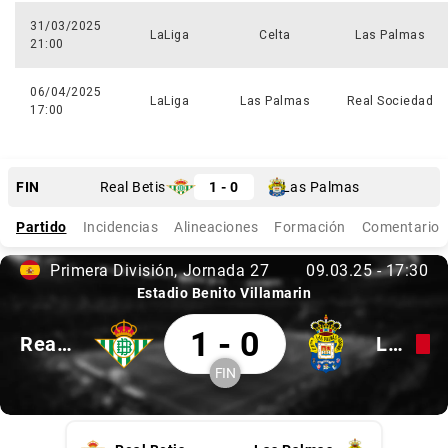
31/03/2025
LaLiga
Celta
Las Palmas
21:00
06/04/2025
LaLiga
Las Palmas
Real Sociedad
17:00
Finalizado
FIN
Real Betis
1 - 0
Las Palmas
Partido
Incidencias
Alineaciones
Formación
Comentarios
Primera División
Jornada
27
09.03.25
-
17:30
Primera División, 27
09.03.25, 17:30
Estadio Benito Villamarin
Real Betis 1 Las Palmas 0
1
-
0
Real Betis
Las Palmas
FIN
Finalizado
Real Betis, Las Palmas