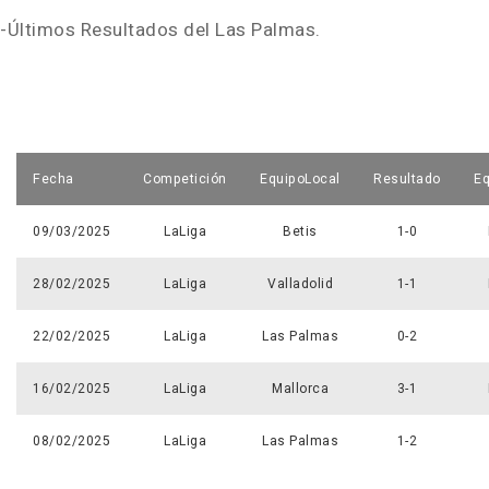
-Últimos Resultados del Las Palmas.
Fecha
Competición
EquipoLocal
Resultado
Eq
09/03/2025
LaLiga
Betis
1-0
28/02/2025
LaLiga
Valladolid
1-1
22/02/2025
LaLiga
Las Palmas
0-2
16/02/2025
LaLiga
Mallorca
3-1
08/02/2025
LaLiga
Las Palmas
1-2