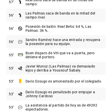
Real Betis saca de banda en su mitad del
57
campo.
Las Palmas saca de banda en la mitad del
56
campo rival.
Posesión de balón: Real Betis: 64 %, Las
56
Palmas: 36 %.
Sandro Ramírez hace una entrada y recupera
56
la posesión para su equipo.
Buen disparo de Viti que va a puerta, pero
55
detiene el portero.
Javier Munoz (Las Palmas) va demasiado
55
lejos y derriba a Youssouf Sabaly.
53
Dario Essugo es amonestado por el colegiado.
Dario Essugo es penalizado por empujar a
53
Johnny Cardoso
La asistencia al partido de hoy es de 49292
53
espectadores.