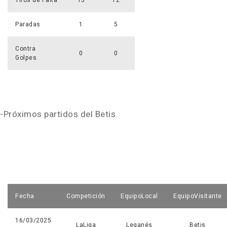
Tiros de Falta
15
12
Paradas
1
5
Contra
0
0
Golpes
-Próximos partidos del Betis.
Fecha
Competición
EquipoLocal
EquipoVisitante
16/03/2025
LaLiga
Leganés
Betis