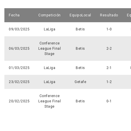
Fecha
Competición
EquipoLocal
Resultado
Eq
09/03/2025
LaLiga
Betis
1-0
Conference
06/03/2025
League Final
Betis
2-2
Stage
01/03/2025
LaLiga
Betis
2-1
23/02/2025
LaLiga
Getafe
1-2
Conference
20/02/2025
League Final
Betis
0-1
Stage