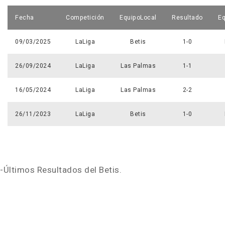
Fecha
Competición
EquipoLocal
Resultado
Eq
09/03/2025
LaLiga
Betis
1-0
26/09/2024
LaLiga
Las Palmas
1-1
16/05/2024
LaLiga
Las Palmas
2-2
26/11/2023
LaLiga
Betis
1-0
-Últimos Resultados del Betis.