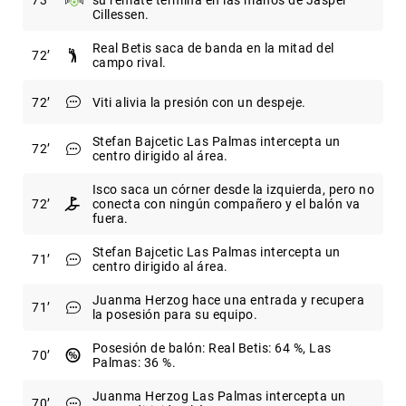
73
su remate termina en las manos de Jasper
Cillessen.
Real Betis saca de banda en la mitad del
72
campo rival.
72
Viti alivia la presión con un despeje.
Stefan Bajcetic Las Palmas intercepta un
72
centro dirigido al área.
Isco saca un córner desde la izquierda, pero no
72
conecta con ningún compañero y el balón va
fuera.
Stefan Bajcetic Las Palmas intercepta un
71
centro dirigido al área.
Juanma Herzog hace una entrada y recupera
71
la posesión para su equipo.
Posesión de balón: Real Betis: 64 %, Las
70
Palmas: 36 %.
Juanma Herzog Las Palmas intercepta un
70