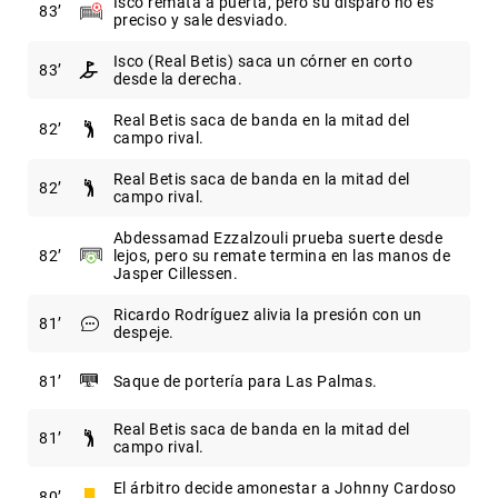
Isco remata a puerta, pero su disparo no es
83
preciso y sale desviado.
Isco (Real Betis) saca un córner en corto
83
desde la derecha.
Real Betis saca de banda en la mitad del
82
campo rival.
Real Betis saca de banda en la mitad del
82
campo rival.
Abdessamad Ezzalzouli prueba suerte desde
82
lejos, pero su remate termina en las manos de
Jasper Cillessen.
Ricardo Rodríguez alivia la presión con un
81
despeje.
81
Saque de portería para Las Palmas.
Real Betis saca de banda en la mitad del
81
campo rival.
El árbitro decide amonestar a Johnny Cardoso
80