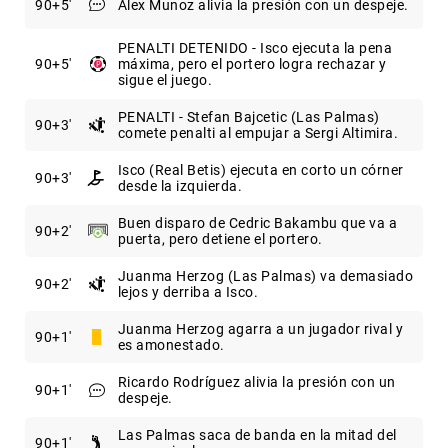
90
+5
Alex Munoz alivia la presión con un despeje.
PENALTI DETENIDO - Isco ejecuta la pena
90
+5
máxima, pero el portero logra rechazar y
sigue el juego.
PENALTI - Stefan Bajcetic (Las Palmas)
90
+3
comete penalti al empujar a Sergi Altimira.
Isco (Real Betis) ejecuta en corto un córner
90
+3
desde la izquierda.
Buen disparo de Cedric Bakambu que va a
90
+2
puerta, pero detiene el portero.
Juanma Herzog (Las Palmas) va demasiado
90
+2
lejos y derriba a Isco.
Juanma Herzog agarra a un jugador rival y
90
+1
es amonestado.
Ricardo Rodríguez alivia la presión con un
90
+1
despeje.
Las Palmas saca de banda en la mitad del
90
+1