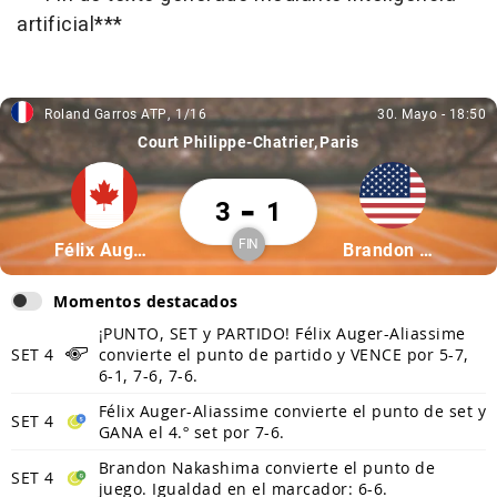
artificial***
Roland Garros ATP
1/16
30. Mayo
-
18:50
Roland Garros ATP, 1/16
30. Mayo, 18:50
Court Philippe-Chatrier
Paris
Félix Auger-Aliassime 3 Brandon Nakashim
-
3
1
FIN
Partícipe: Félix Auger-Aliassime
Partícipe: Brand
Félix Auger-Aliassime
Brandon Nakashima
Finalizado
Momentos destacados
¡PUNTO, SET y PARTIDO! Félix Auger-Aliassime
SET 4
convierte el punto de partido y VENCE por 5-7,
6-1, 7-6, 7-6.
Félix Auger-Aliassime convierte el punto de set y
SET 4
GANA el 4.º set por 7-6.
Brandon Nakashima convierte el punto de
SET 4
juego. Igualdad en el marcador: 6-6.