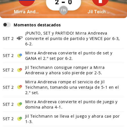
-
2
0
FIN
Partícipe: Mirra Andreeva
Partícipe: Jil Tei
Mirra Andreeva
Jil Teichmann
Finalizado
Momentos destacados
¡PUNTO, SET y PARTIDO! Mirra Andreeva
SET 2
convierte el punto de partido y VENCE por 6-3,
6-2.
Mirra Andreeva convierte el punto de set y
SET 2
GANA el 2.º set por 6-2.
Jil Teichmann consigue romper a Mirra
SET 2
Andreeva y ahora solo pierde por 2-5.
Mirra Andreeva rompe el servicio de Jil
SET 2
Teichmann, tomando una ventaja de 5-1 en el
2.º set.
Mirra Andreeva convierte el punto de juego y
SET 2
domina ahora 4-1.
Jil Teichmann se lleva el juego y ahora cae por
SET 2
1-3.