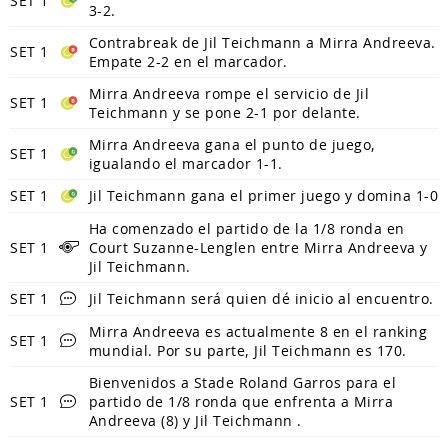
SET 1
3-2.
Contrabreak de Jil Teichmann a Mirra Andreeva.
SET 1
Empate 2-2 en el marcador.
Mirra Andreeva rompe el servicio de Jil
SET 1
Teichmann y se pone 2-1 por delante.
Mirra Andreeva gana el punto de juego,
SET 1
igualando el marcador 1-1.
SET 1
Jil Teichmann gana el primer juego y domina 1-0
Ha comenzado el partido de la 1/8 ronda en
SET 1
Court Suzanne-Lenglen entre Mirra Andreeva y
Jil Teichmann.
SET 1
Jil Teichmann será quien dé inicio al encuentro.
Mirra Andreeva es actualmente 8 en el ranking
SET 1
mundial. Por su parte, Jil Teichmann es 170.
Bienvenidos a Stade Roland Garros para el
SET 1
partido de 1/8 ronda que enfrenta a Mirra
Andreeva (8) y Jil Teichmann .