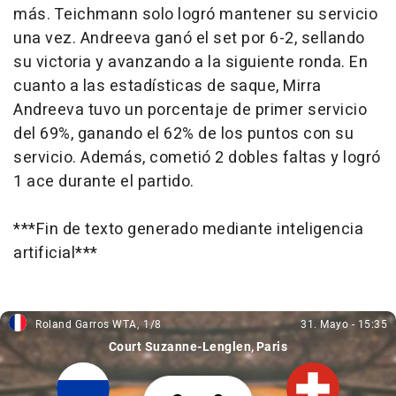
más. Teichmann solo logró mantener su servicio
una vez. Andreeva ganó el set por 6-2, sellando
su victoria y avanzando a la siguiente ronda. En
cuanto a las estadísticas de saque, Mirra
Andreeva tuvo un porcentaje de primer servicio
del 69%, ganando el 62% de los puntos con su
servicio. Además, cometió 2 dobles faltas y logró
1 ace durante el partido.
***Fin de texto generado mediante inteligencia
artificial***
Roland Garros WTA
1/8
31. Mayo
-
15:35
Roland Garros WTA, 1/8
31. Mayo, 15:35
Court Suzanne-Lenglen
Paris
Mirra Andreeva 2 Jil Teichmann 0