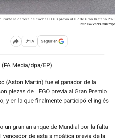
n durante la carrera de coches LEGO previa al GP de Gran Bretaña 2026
- David Davies/PA Wire/dpa
IA
Seguir en
Abrir opciones para compartir
 (PA Media/dpa/EP)
o (Aston Martin) fue el ganador de la
con piezas de LEGO previa al Gran Premio
 y en la que finalmente participó el inglés
do un gran arranque de Mundial por la falta
l vencedor de esta simpática previa de la