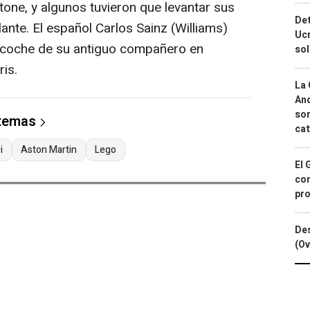
tone, y algunos tuvieron que levantar sus
Det
ante. El español Carlos Sainz (Williams)
Ucr
el coche de su antiguo compañero en
so
is.
La 
And
sor
 temas
cat
i
Aston Martin
Lego
El 
con
pro
Des
(Ov