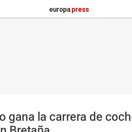
europa
press
o gana la carrera de coc
an Bretaña