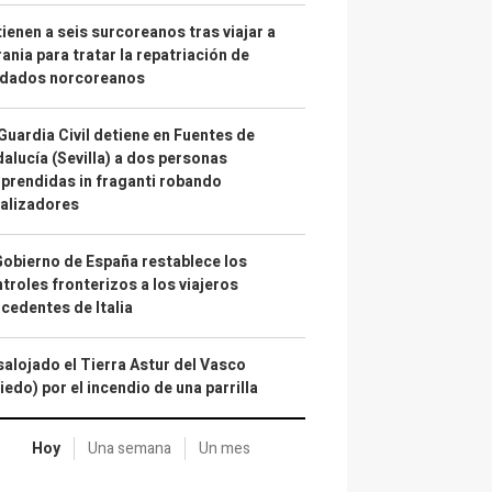
ienen a seis surcoreanos tras viajar a
ania para tratar la repatriación de
ldados norcoreanos
Guardia Civil detiene en Fuentes de
alucía (Sevilla) a dos personas
prendidas in fraganti robando
alizadores
Gobierno de España restablece los
troles fronterizos a los viajeros
cedentes de Italia
alojado el Tierra Astur del Vasco
iedo) por el incendio de una parrilla
Hoy
Una semana
Un mes