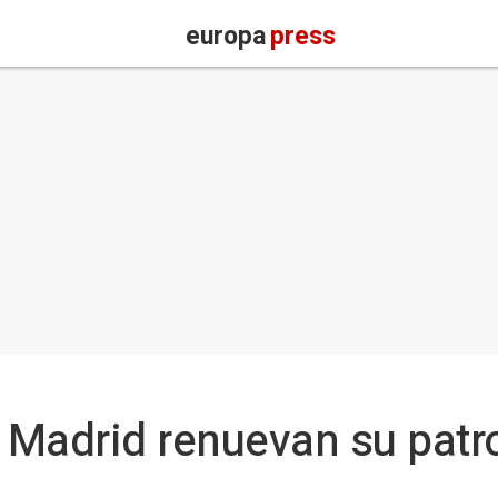
europa
press
l Madrid renuevan su patr