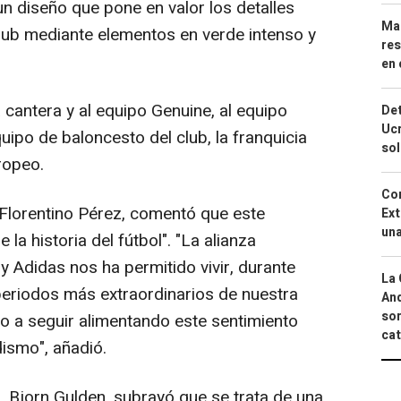
un diseño que pone en valor los detalles
Mar
club mediante elementos en verde intenso y
res
en 
cantera y al equipo Genuine, al equipo
Det
Ucr
uipo de baloncesto del club, la franquicia
so
ropeo.
Cor
Florentino Pérez, comentó que este
Ext
una
la historia del fútbol". "La alianza
 y Adidas nos ha permitido vivir, durante
La 
periodos más extraordinarios de nuestra
And
sor
o a seguir alimentando este sentimiento
cat
ismo", añadió.
 Bjorn Gulden, subrayó que se trata de una