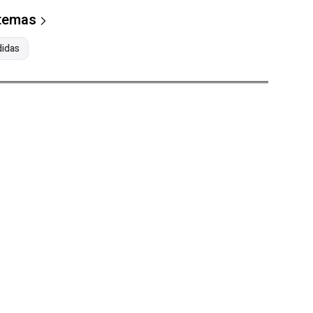
 temas
idas