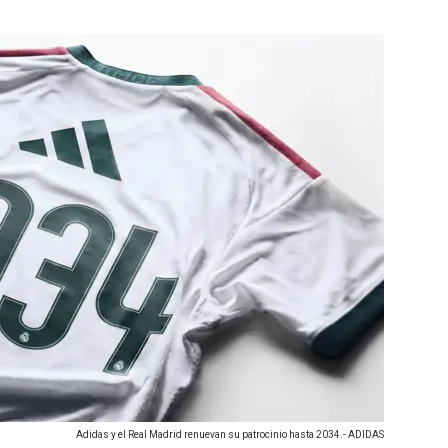
Adidas y el Real Madrid renuevan su patrocinio hasta 2034.- ADIDAS