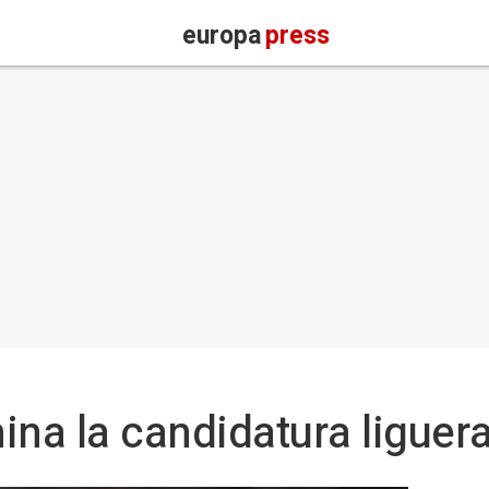
europa
press
na la candidatura liguera 