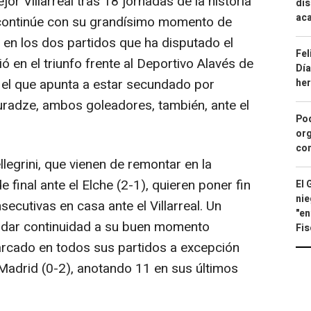
or Villarreal tras 18 jornadas de la historia
dis
aca
 continúe con su grandísimo momento de
a en los dos partidos que ha disputado el
Fel
ó en el triunfo frente al Deportivo Alavés de
Día
 el que apunta a estar secundado por
he
adze, ambos goleadores, también, ante el
Pod
org
con
legrini, que vienen de remontar en la
 final ante el Elche (2-1), quieren poner fin
El 
nie
ecutivas en casa ante el Villarreal. Un
"en
n dar continuidad a su buen momento
Fis
rcado en todos sus partidos a excepción
e Madrid (0-2), anotando 11 en sus últimos