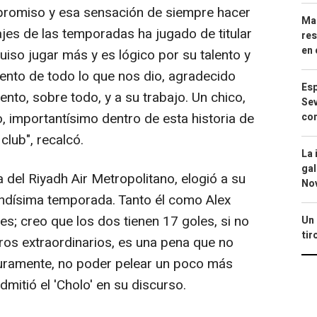
promiso y esa sensación de siempre hacer
Mar
jes de las temporadas ha jugado de titular
res
en 
iso jugar más y es lógico por su talento y
ento de todo lo que nos dio, agradecido
Esp
to, sobre todo, y a su trabajo. Un chico,
Sev
 importantísimo dentro de esta historia de
con
club", recalcó.
La 
gal
del Riyadh Air Metropolitano, elogió a su
No
andísima temporada. Tanto él como Alex
s; creo que los dos tienen 17 goles, si no
Un 
tir
os extraordinarios, es una pena que no
uramente, no poder pelear un poco más
admitió el 'Cholo' en su discurso.