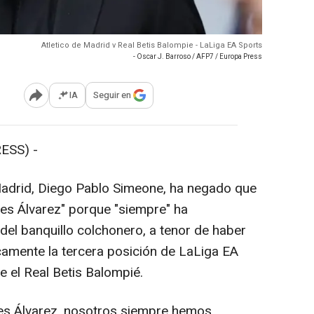
Atletico de Madrid v Real Betis Balompie - LaLiga EA Sports
- Oscar J. Barroso / AFP7 / Europa Press
IA
Seguir en
Abrir opciones para compartir
ESS) -
Madrid, Diego Pablo Simeone, ha negado que
nes Álvarez" porque "siempre" ha
del banquillo colchonero, a tenor de haber
amente la tercera posición de LaLiga EA
e el Real Betis Balompié.
es Álvarez, nosotros siempre hemos