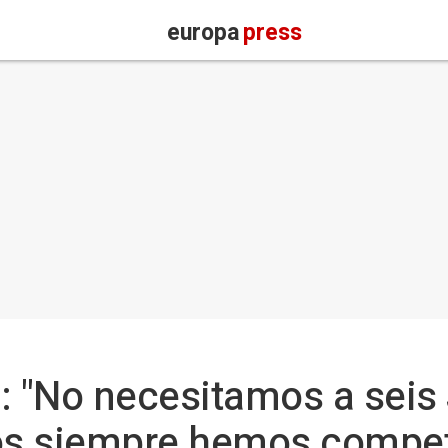
europa
press
: "No necesitamos a seis
ros siempre hemos compet