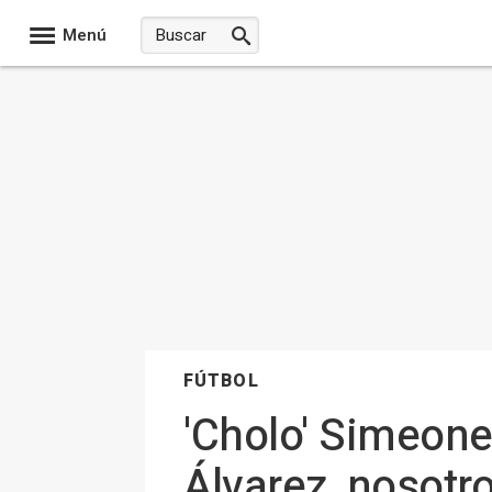
Menú
FÚTBOL
'Cholo' Simeone
Álvarez, nosot