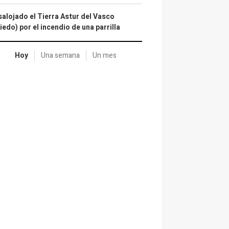
alojado el Tierra Astur del Vasco
iedo) por el incendio de una parrilla
Hoy
Una semana
Un mes