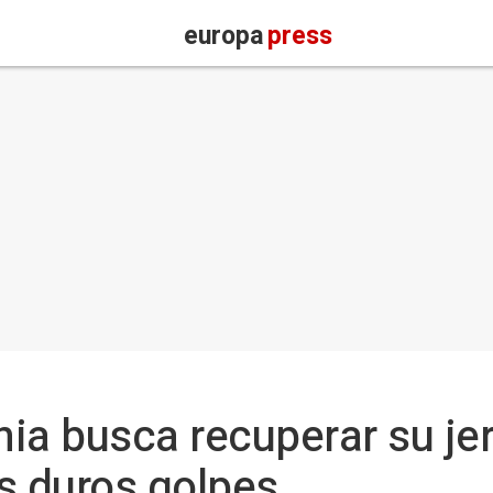
europa
press
ia busca recuperar su je
s duros golpes