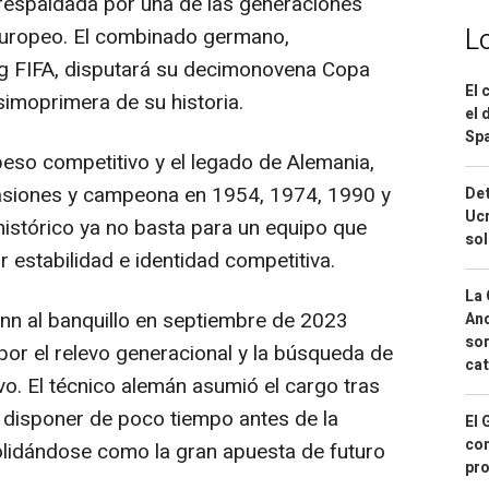
respaldada por una de las generaciones
L
europeo. El combinado germano,
ng FIFA, disputará su decimonovena Copa
El 
simoprimera de su historia.
el 
Spa
so competitivo y el legado de Alemania,
casiones y campeona en 1954, 1974, 1990 y
Det
Ucr
histórico ya no basta para un equipo que
so
r estabilidad e identidad competitiva.
La 
n al banquillo en septiembre de 2023
And
sor
or el relevo generacional y la búsqueda de
cat
vo. El técnico alemán asumió el cargo tras
 a disponer de poco tiempo antes de la
El 
con
lidándose como la gran apuesta de futuro
pro