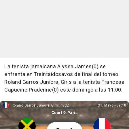
La tenista jamaicana Alyssa James(0) se
enfrenta en Treintaidosavos de final del torneo
Roland Garros Juniors, Girls a la tenista Francesa
Capucine Pradenne(0) este domingo a las 11:00.
Roland Garros Juniors, Girls
1/32
31. Mayo
-
09:10
Roland Garros Juniors, Girls, 1/32
31. Mayo, 09:10
Court 9
Paris
Alyssa James 2 Capucine Pradenne 1