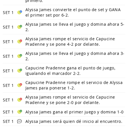
primero.
Alyssa James convierte el punto de set y GANA
SET 1
el primer set por 6-2.
Alyssa James se lleva el juego y domina ahora 5-
SET 1
2.
Alyssa James rompe el servicio de Capucine
SET 1
Pradenne y se pone 4-2 por delante.
Alyssa James se lleva el juego y domina ahora 3-
SET 1
2.
Capucine Pradenne gana el punto de juego,
SET 1
igualando el marcador 2-2.
Capucine Pradenne rompe el servicio de Alyssa
SET 1
James para ponerse 1-2.
Alyssa James rompe el servicio de Capucine
SET 1
Pradenne y se pone 2-0 por delante.
SET 1
Alyssa James gana el primer juego y domina 1-0
SET 1
Alyssa James será quien dé inicio al encuentro.