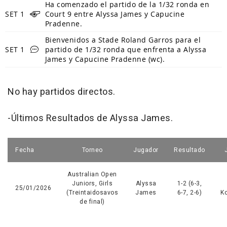
Ha comenzado el partido de la 1/32 ronda en
SET 1
Court 9 entre Alyssa James y Capucine
Pradenne.
Bienvenidos a Stade Roland Garros para el
SET 1
partido de 1/32 ronda que enfrenta a Alyssa
James y Capucine Pradenne (wc).
No hay partidos directos.
-Últimos Resultados de Alyssa James.
Fecha
Torneo
Jugador
Resultado
Australian Open
Juniors, Girls
Alyssa
1-2 (6-3,
25/01/2026
(Treintaidosavos
James
6-7, 2-6)
K
de final)