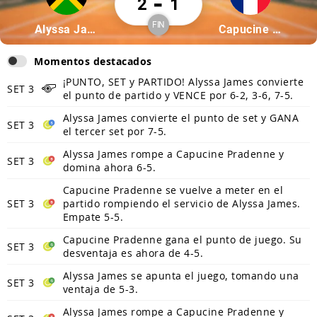
-
2
1
FIN
Partícipe: Alyssa James
Partícipe: Capuci
Alyssa James
Capucine Pradenne
Finalizado
Momentos destacados
¡PUNTO, SET y PARTIDO! Alyssa James convierte
SET 3
el punto de partido y VENCE por 6-2, 3-6, 7-5.
Alyssa James convierte el punto de set y GANA
SET 3
el tercer set por 7-5.
Alyssa James rompe a Capucine Pradenne y
SET 3
domina ahora 6-5.
Capucine Pradenne se vuelve a meter en el
SET 3
partido rompiendo el servicio de Alyssa James.
Empate 5-5.
Capucine Pradenne gana el punto de juego. Su
SET 3
desventaja es ahora de 4-5.
Alyssa James se apunta el juego, tomando una
SET 3
ventaja de 5-3.
Alyssa James rompe a Capucine Pradenne y