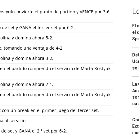
L
styuk convierte el punto de partido y VENCE por 3-6,
El 
 de set y GANA el tercer set por 6-2.
el 
tolina y domina ahora 5-2.
Spa
o, tomando una ventaja de 4-2.
Det
tolina y domina ahora 3-2.
Ucr
so
 en el partido rompiendo el servicio de Marta Kostyuk.
La 
tolina y domina ahora 2-1.
And
 en el partido rompiendo el servicio de Marta Kostyuk.
sor
cat
con un break en el primer juego del tercer set.
Cor
na al servicio.
Ext
 de set y GANA el 2.º set por 6-2.
una