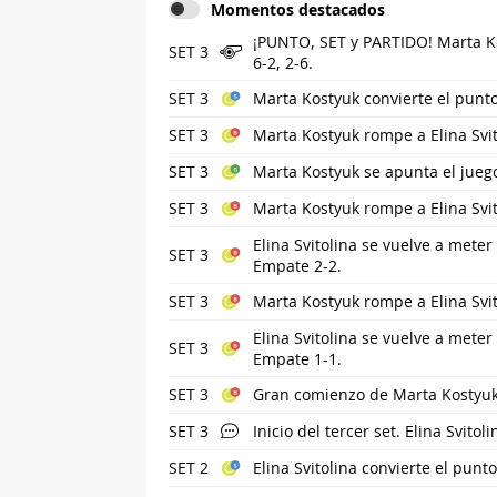
Momentos destacados
¡PUNTO, SET y PARTIDO! Marta Ko
SET 3
6-2, 2-6.
SET 3
Marta Kostyuk convierte el punto
SET 3
Marta Kostyuk rompe a Elina Svi
SET 3
Marta Kostyuk se apunta el jueg
SET 3
Marta Kostyuk rompe a Elina Svi
Elina Svitolina se vuelve a meter
SET 3
Empate 2-2.
SET 3
Marta Kostyuk rompe a Elina Svi
Elina Svitolina se vuelve a meter
SET 3
Empate 1-1.
SET 3
Gran comienzo de Marta Kostyuk 
SET 3
Inicio del tercer set. Elina Svitoli
SET 2
Elina Svitolina convierte el punto