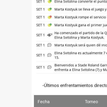
SET 1
Elina Svitolina convierte el punt
SET 1
Marta Kostyuk se lleva el juego 
SET 1
Marta Kostyuk rompe el servicio d
SET 1
Marta Kostyuk gana el primer ju
Ha comenzado el partido de la Qu
SET 1
Elina Svitolina y Marta Kostyuk.
SET 1
Marta Kostyuk será quien dé inic
Elina Svitolina es actualmente 7
SET 1
15.
Bienvenidos a Stade Roland Garr
SET 1
enfrenta a Elina Svitolina (7) y M
-Últimos enfrentamientos direct
Fecha
Torneo