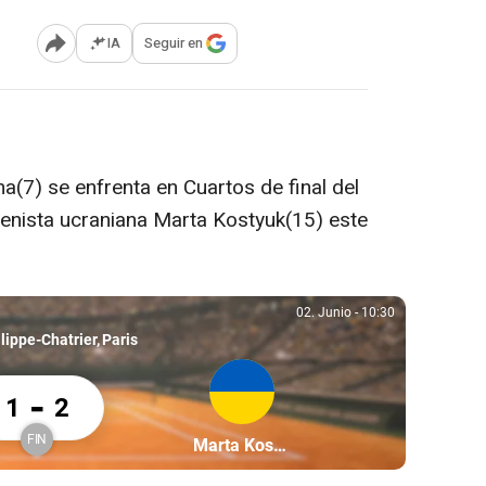
IA
Seguir en
Abrir opciones para compartir
ina(7) se enfrenta en Cuartos de final del
enista ucraniana Marta Kostyuk(15) este
02. Junio
-
10:30
02. Junio, 10:30
lippe-Chatrier
Paris
a Svitolina 1 Marta Kostyuk 2
-
1
2
FIN
Partícipe: Marta Kostyuk
Marta Kostyuk
Finalizado