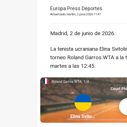
Europa Press Deportes
Actualizado: martes, 2 junio 2026 11:47
Madrid, 2 de junio de 2026.
La tenista ucraniana Elina Svitol
torneo Roland Garros WTA a la t
martes a las 12:45.
Roland Garros WTA
1/4
Roland Garros WTA, 1/4
Court Phi
Elin
Partícipe: Elina Svitolina
Elina Svitolina