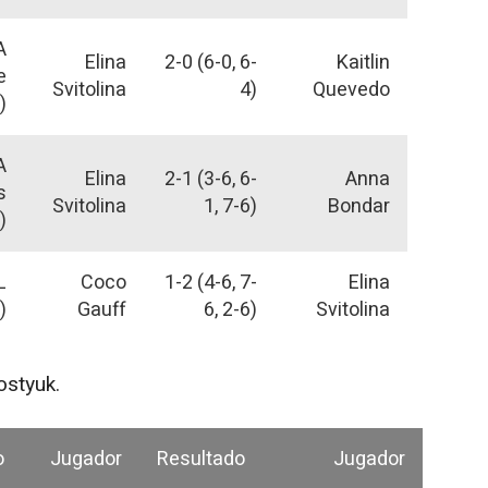
A
Elina
2-0 (6-0, 6-
Kaitlin
e
Svitolina
4)
Quevedo
)
A
Elina
2-1 (3-6, 6-
Anna
s
Svitolina
1, 7-6)
Bondar
)
L
Coco
1-2 (4-6, 7-
Elina
)
Gauff
6, 2-6)
Svitolina
ostyuk.
o
Jugador
Resultado
Jugador