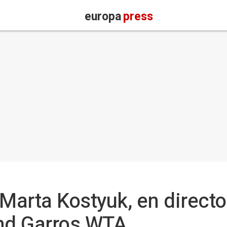
europa
press
- Marta Kostyuk, en directo
and Garros WTA