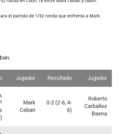
/32 ronda en Court 18 entre Mark Ceban y Gavin
para el partido de 1/32 ronda que enfrenta a Mark
ban.
o
Jugador
Resultado
Jugador
,
Roberto
P
Mark
0-2 (2-6, 4-
Carballes
s
Ceban
6)
Baena
)