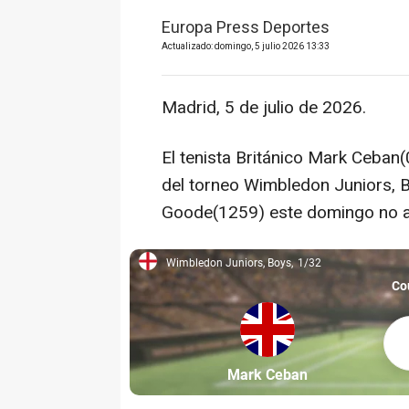
Europa Press Deportes
Actualizado: domingo, 5 julio 2026 13:33
Madrid, 5 de julio de 2026.
El tenista Británico Mark Ceban(
del torneo Wimbledon Juniors, B
Goode(1259) este domingo no an
Wimbledon Juniors, Boys
1/32
Wimbledon Juniors, Boys, 1/32
Co
Mar
Partícipe: Mark Ceban
Mark Ceban