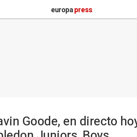
europa
press
vin Goode, en directo hoy
bledon Juniors, Boys