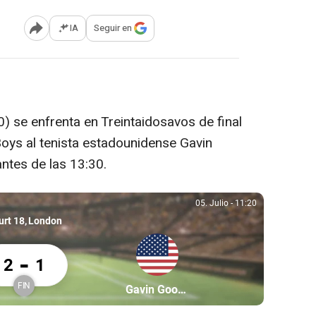
IA
Seguir en
Abrir opciones para compartir
0) se enfrenta en Treintaidosavos de final
oys al tenista estadounidense Gavin
tes de las 13:30.
05. Julio
-
11:20
05. Julio, 11:20
urt 18
London
k Ceban 2 Gavin Goode 1
-
2
1
FIN
Partícipe: Gavin Goode
Gavin Goode
Finalizado