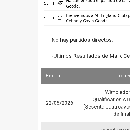
Ha comenzado el partido de la 1
SET 1
Goode.
Bienvenidos a All England Club 
SET 1
Ceban y Gavin Goode .
No hay partidos directos.
-Últimos Resultados de Mark Ce
Fecha
Torne
Wimbledon
Qualification AT
22/06/2026
(Sesentaicuatroavo
de final