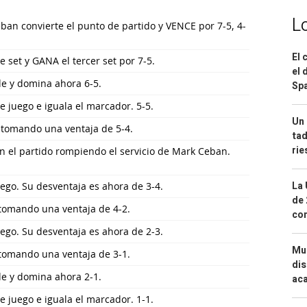
L
an convierte el punto de partido y VENCE por 7-5, 4-
El 
 set y GANA el tercer set por 7-5.
el 
e y domina ahora 6-5.
Spa
 juego e iguala el marcador. 5-5.
Un 
 tomando una ventaja de 5-4.
tad
ri
n el partido rompiendo el servicio de Mark Ceban.
La 
ego. Su desventaja es ahora de 3-4.
de 
tomando una ventaja de 4-2.
com
ego. Su desventaja es ahora de 2-3.
Mue
tomando una ventaja de 3-1.
dis
e y domina ahora 2-1.
aca
 juego e iguala el marcador. 1-1.