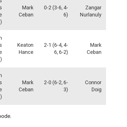
s
s
Mark
0-2 (3-6, 4-
Zangar
e
Ceban
6)
Nurlanuly
l)
n
s
Keaton
2-1 (6-4, 4-
Mark
e
Hance
6, 6-2)
Ceban
l)
n
s
Mark
2-0 (6-2, 6-
Connor
e
Ceban
3)
Doig
l)
oode.