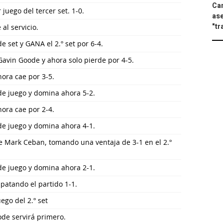
Can
juego del tercer set. 1-0.
ase
"tr
 al servicio.
e set y GANA el 2.º set por 6-4.
vin Goode y ahora solo pierde por 4-5.
hora cae por 3-5.
de juego y domina ahora 5-2.
hora cae por 2-4.
de juego y domina ahora 4-1.
e Mark Ceban, tomando una ventaja de 3-1 en el 2.º
de juego y domina ahora 2-1.
patando el partido 1-1.
ego del 2.º set
ode servirá primero.