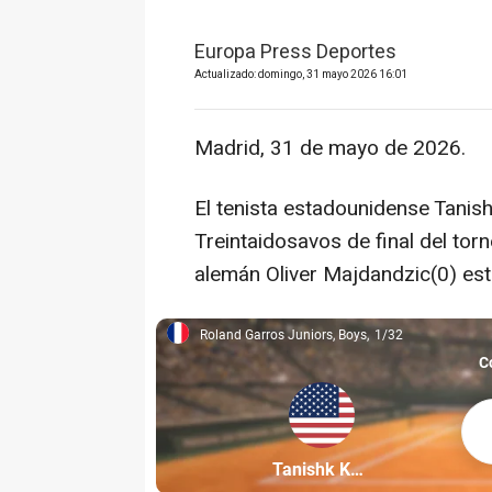
Europa Press Deportes
Actualizado: domingo, 31 mayo 2026 16:01
Madrid, 31 de mayo de 2026.
El tenista estadounidense Tanis
Treintaidosavos de final del tor
alemán Oliver Majdandzic(0) est
Roland Garros Juniors, Boys
1/32
Roland Garros Juniors, Boys, 1/32
C
Tani
Partícipe: Tanishk Konduri
Tanishk Konduri