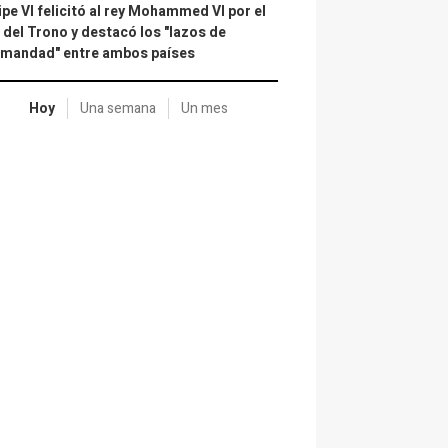
ipe VI felicitó al rey Mohammed VI por el
 del Trono y destacó los "lazos de
rmandad" entre ambos países
Hoy
Una semana
Un mes