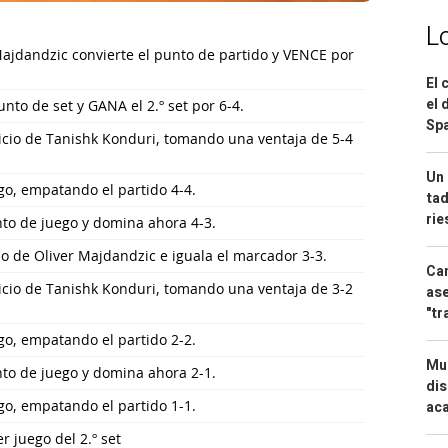
L
ajdandzic convierte el punto de partido y VENCE por
El 
el 
nto de set y GANA el 2.º set por 6-4.
Spa
icio de Tanishk Konduri, tomando una ventaja de 5-4
Un 
ego, empatando el partido 4-4.
tad
ri
nto de juego y domina ahora 4-3.
o de Oliver Majdandzic e iguala el marcador 3-3.
Can
icio de Tanishk Konduri, tomando una ventaja de 3-2
ase
"tr
ego, empatando el partido 2-2.
Mue
nto de juego y domina ahora 2-1.
dis
ego, empatando el partido 1-1.
aca
r juego del 2.º set