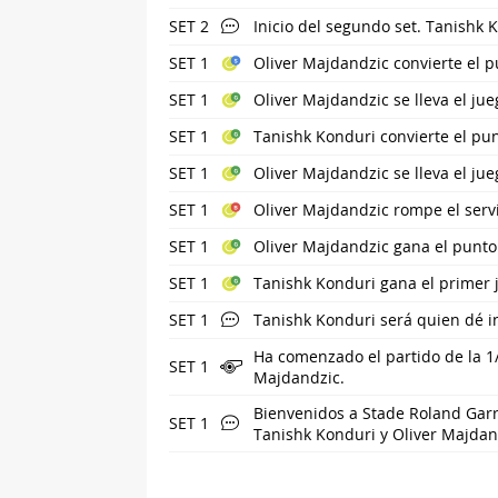
SET 2
Inicio del segundo set. Tanishk 
SET 1
Oliver Majdandzic convierte el p
SET 1
Oliver Majdandzic se lleva el ju
SET 1
Tanishk Konduri convierte el pun
SET 1
Oliver Majdandzic se lleva el ju
SET 1
Oliver Majdandzic rompe el servi
SET 1
Oliver Majdandzic gana el punto
SET 1
Tanishk Konduri gana el primer 
SET 1
Tanishk Konduri será quien dé in
Ha comenzado el partido de la 1
SET 1
Majdandzic.
Bienvenidos a Stade Roland Garr
SET 1
Tanishk Konduri y Oliver Majdand