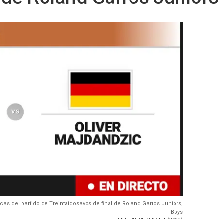
cas del partido de Treintaidosavos de final de Roland Garros Juniors,
Boys