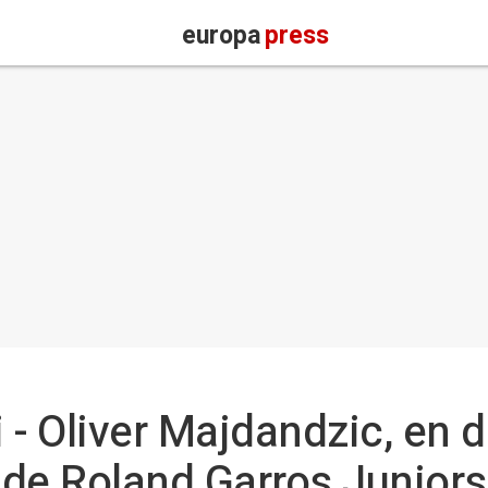
europa
press
- Oliver Majdandzic, en d
o de Roland Garros Juniors