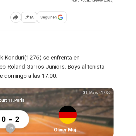
- ENETPULSE / EPDATA (2026)
IA
Seguir en
Abrir opciones para compartir
hk Konduri(1276) se enfrenta en
neo Roland Garros Juniors, Boys al tenista
e domingo a las 17:00.
31. Mayo
-
17:00
31. Mayo, 17:00
ourt 11
Paris
shk Konduri 0 Oliver Majdandzic 2
-
0
2
FIN
Partícipe: Oliver Majdandzic
Oliver Majdandzic
Finalizado