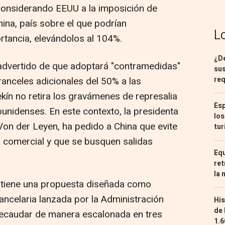
 considerando EEUU a la imposición de
hina, país sobre el que podrían
L
rtancia, elevándolos al 104%.
¿De
 advertido de que adoptará "contramedidas"
sus
anceles adicionales del 50% a las
req
kín no retira los gravámenes de represalia
Esp
nidenses. En este contexto, la presidenta
los
Von der Leyen, ha pedido a China que evite
tur
 comercial y que se busquen salidas
Equ
ret
la 
ya tiene una propuesta diseñada como
rancelaria lanzada por la Administración
His
de 
ecaudar de manera escalonada en tres
1.6