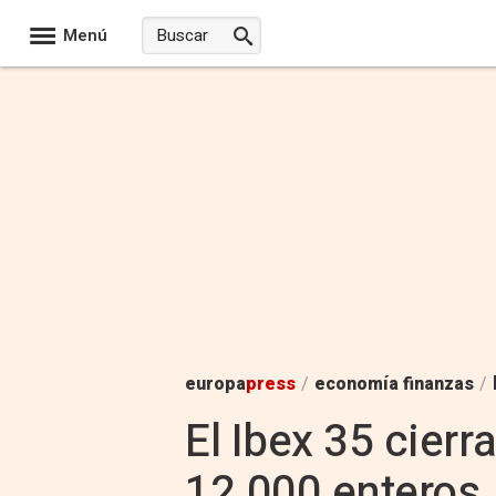
Menú
europa
press
/
economía finanzas
/
El Ibex 35 cierr
12.000 enteros