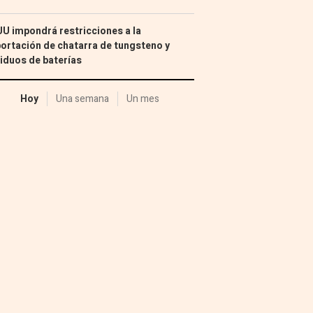
U impondrá restricciones a la
ortación de chatarra de tungsteno y
iduos de baterías
Hoy
Una semana
Un mes