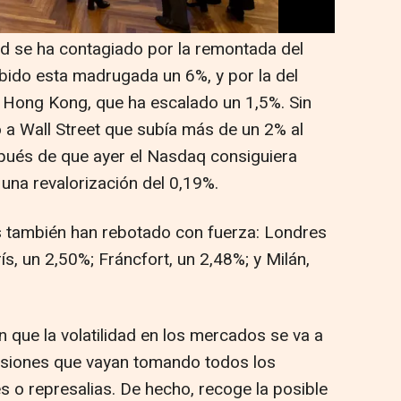
mp, anunció la semana pasada.
rid se ha contagiado por la remontada del
ubido esta madrugada un 6%, y por la del
 Hong Kong, que ha escalado un 1,5%. Sin
a Wall Street que subía más de un 2% al
spués de que ayer el Nasdaq consiguiera
 una revalorización del 0,19%.
s también han rebotado con fuerza: Londres
ís, un 2,50%; Fráncfort, un 2,48%; y Milán,
n que la volatilidad en los mercados se va a
cisiones que vayan tomando todos los
s o represalias. De hecho, recoge la posible