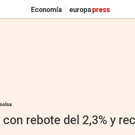
Economía
europa
press
bolsa
a con rebote del 2,3% y re