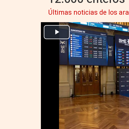
Últimas noticias de los a
Archivo - Paneles del Ibex en el Palacio de la Bolsa de Madrid, a 
Europa Press Economía Finanzas
Actualizado: martes, 8 abril 2025 19:23
MADRID 8 Abr. (EUROPA PRESS)
El Ibex 35 ha conseguido cerrar
la cota de los 12.000 enteros, r
negativo que le han llevado a pe
El principal indicador del merca
caídas que se han producido co