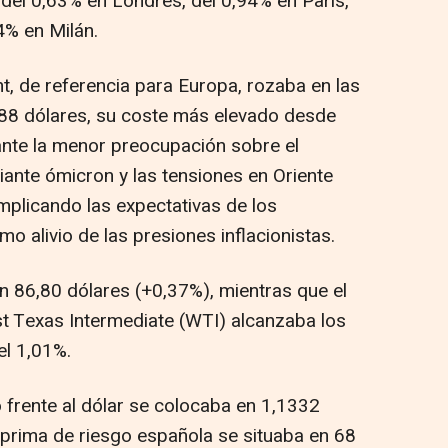
 del 0,63% en Londres, del 0,94% en París,
4% en Milán.
nt, de referencia para Europa, rozaba en las
 88 dólares, su coste más elevado desde
nte la menor preocupación sobre el
iante ómicron y las tensiones en Oriente
mplicando las expectativas de los
o alivio de las presiones inflacionistas.
 en 86,80 dólares (+0,37%), mientras que el
st Texas Intermediate (WTI) alcanzaba los
el 1,01%.
o frente al dólar se colocaba en 1,1332
la prima de riesgo española se situaba en 68