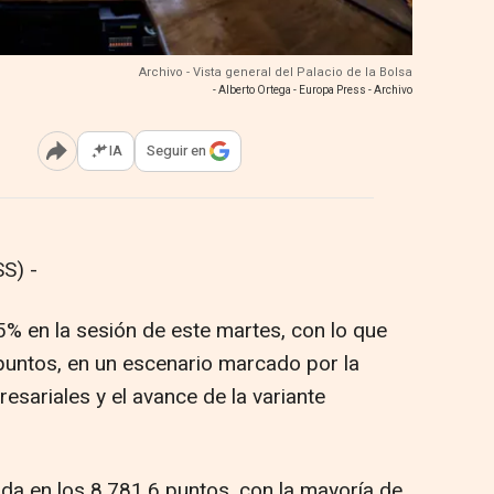
Archivo - Vista general del Palacio de la Bolsa
- Alberto Ortega - Europa Press - Archivo
IA
Seguir en
Abrir opciones para compartir
S) -
5% en la sesión de este martes, con lo que
 puntos, en un escenario marcado por la
sariales y el avance de la variante
nada en los 8.781,6 puntos, con la mayoría de