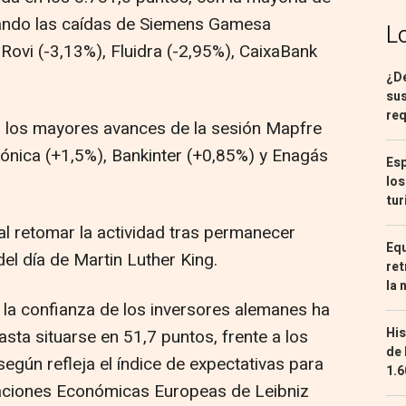
cando las caídas de Siemens Gamesa
L
 Rovi (-3,13%), Fluidra (-2,95%), CaixaBank
¿De
sus
req
o los mayores avances de la sesión Mapfre
fónica (+1,5%), Bankinter (+0,85%) y Enagás
Esp
los
tur
al retomar la actividad tras permanecer
Equ
del día de Martin Luther King.
ret
la 
la confianza de los inversores alemanes ha
His
sta situarse en 51,7 puntos, frente a los
de 
según refleja el índice de expectativas para
1.6
gaciones Económicas Europeas de Leibniz