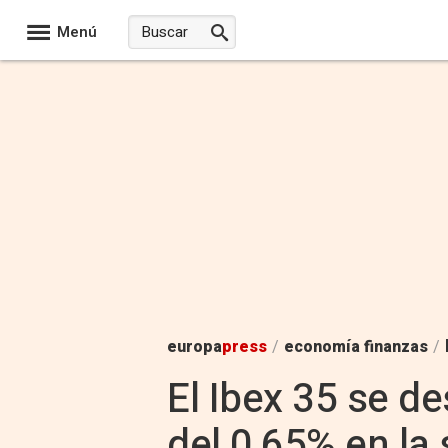
Menú
europa
press
/
economía finanzas
/
El Ibex 35 se d
del 0,65% en la