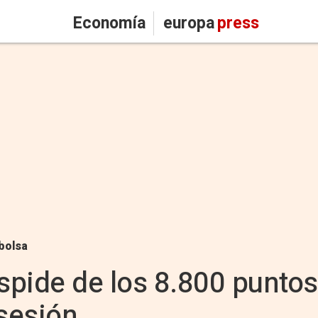
Economía
europa
press
bolsa
espide de los 8.800 punto
 sesión