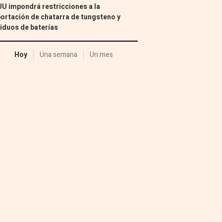
U impondrá restricciones a la
ortación de chatarra de tungsteno y
iduos de baterías
Hoy
Una semana
Un mes