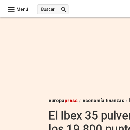
Menú
europa
press
/
economía finanzas
/
El Ibex 35 pulv
los 19.800 punt