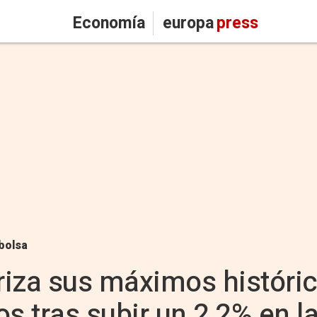
Economía
europa
press
bolsa
eriza sus máximos históri
os tras subir un 2,2% en 