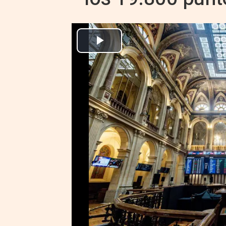
Archivo
Europa Press Economía Finanzas
Actualizado: viernes, 3 julio 2026 18:56
MADRID 3 Jul. (EUROPA PRESS)
El Ibex 35 ha alcanzado un nuevo
encima de los 19.800 puntos de
en un contexto marcado por el
entre Estados Unidos e Irán para
un factor que ha derivado en el
dólares.
En concreto, el principal índice 