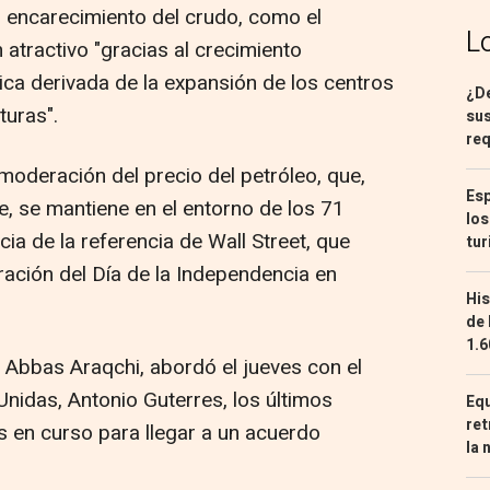
 encarecimiento del crudo, como el
L
en atractivo "gracias al crecimiento
ica derivada de la expansión de los centros
¿De
turas".
sus
req
moderación del precio del petróleo, que,
Esp
te, se mantiene en el entorno de los 71
los
ncia de la referencia de Wall Street, que
tur
ación del Día de la Independencia en
His
de 
1.6
n, Abbas Araqchi, abordó el jueves con el
nidas, Antonio Guterres, los últimos
Equ
ret
 en curso para llegar a un acuerdo
la 