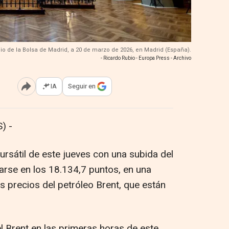
acio de la Bolsa de Madrid, a 20 de marzo de 2026, en Madrid (España).
- Ricardo Rubio - Europa Press - Archivo
IA
Seguir en
Abrir opciones para compartir
) -
bursátil de este jueves con una subida del
tuarse en los 18.134,7 puntos, en una
os precios del petróleo Brent, que están
l Brent en las primeras horas de este