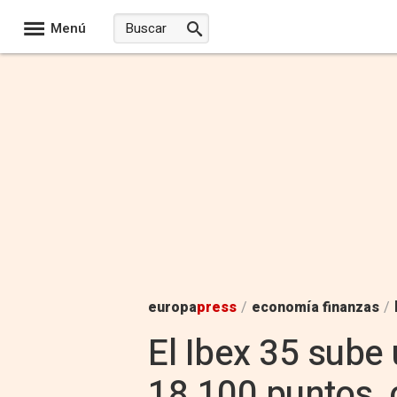
Menú
europa
press
/
economía finanzas
/
El Ibex 35 sube
18.100 puntos, 