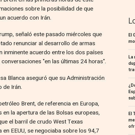
rmaciones sobre la posibilidad de que
un acuerdo con Irán.
L
Trump, señaló este pasado miércoles que
El 
mon
ptado renunciar al desarrollo de armas
n inminente acuerdo entre los dos países
La 
 conversaciones "en las últimas 24 horas".
dup
tra
Casa Blanca aseguró que su Administración
¿Dó
 de Irán.
Esp
sub
 petróleo Brent, de referencia en Europa,
s en la apertura de las Bolsas europeas,
El 
med
que el barril de crudo West Texas
ofr
ia en EEUU, se negociaba sobre los 94,7