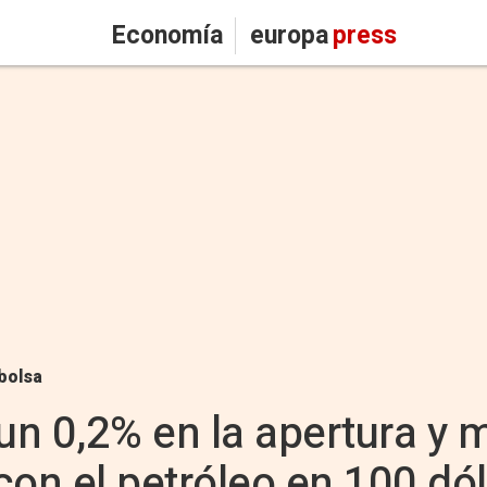
Economía
europa
press
bolsa
 un 0,2% en la apertura y 
con el petróleo en 100 dó