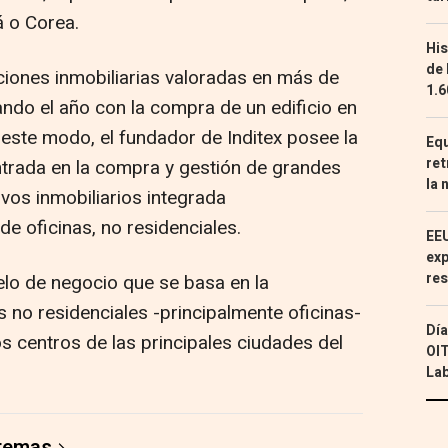
á o Corea.
His
de 
ciones inmobiliarias valoradas en más de
1.6
ando el año con la compra de un edificio en
este modo, el fundador de Inditex posee la
Equ
ret
ntrada en la compra y gestión de grandes
la 
ivos inmobiliarios integrada
e oficinas, no residenciales.
EEU
exp
res
o de negocio que se basa en la
s no residenciales -principalmente oficinas-
Día
s centros de las principales ciudades del
OIT
Lab
 temas