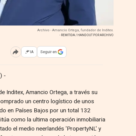
Archivo - Amancio Ortega, fundador de Inditex.
- REMITIDA / HANDOUT POR ARCHIVO
IA
Seguir en
Abrir opciones para compartir
 -
de Inditex, Amancio Ortega, a través su
comprado un centro logístico de unos
o en Países Bajos por un total 132
sitúa como la ultima operación inmobiliaria
tado el medio neerlandés 'PropertyNL' y