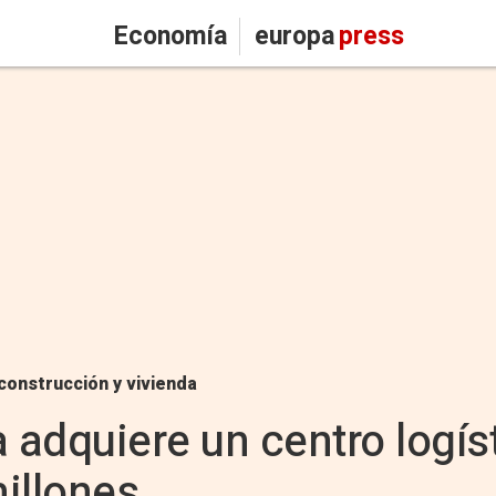
Economía
europa
press
construcción y vivienda
adquiere un centro logís
illones