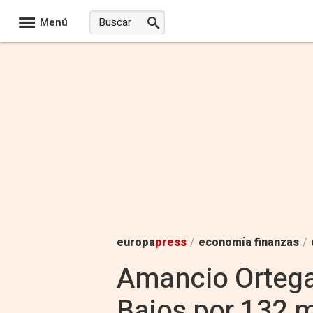
Menú
europa
press
/
economía finanzas
/
Amancio Ortega 
Bajos por 132 m