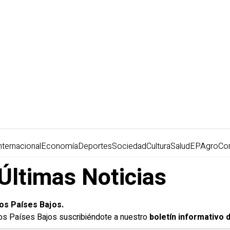
nternacional
Economía
Deportes
Sociedad
Cultura
Salud
EPAgro
Co
 Últimas Noticias
los Países Bajos.
 los Países Bajos suscribiéndote a nuestro
boletín informativo d