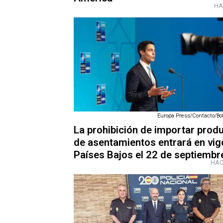
HA
Europa Press/Contacto/Bo
La prohibición de importar prod
de asentamientos entrará en vig
Países Bajos el 22 de septiembr
HAC