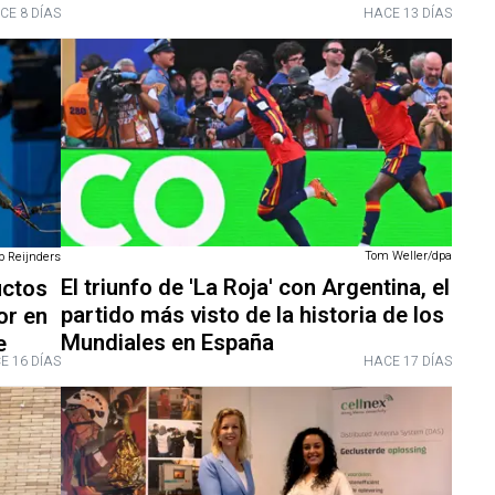
CE 8 DÍAS
HACE 13 DÍAS
Tom Weller/dpa
b Reijnders
El triunfo de 'La Roja' con Argentina, el
uctos
partido más visto de la historia de los
or en
Mundiales en España
e
E 16 DÍAS
HACE 17 DÍAS