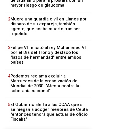
de tadalafilo para la próstata con un
mayor riesgo de glaucoma
2
Muere una guardia civil en Llanes por
disparo de su expareja, también
agente, que acaba muerto tras ser
repelido
3
Felipe VI felicitó al rey Mohammed VI
por el Día del Trono y destacó los
"lazos de hermandad" entre ambos
países
4
Podemos reclama excluir a
Marruecos de la organización del
Mundial de 2030: "Atenta contra la
soberanía nacional"
5
El Gobierno alerta a las CCAA que si
se niegan a acoger menores de Ceuta
"entonces tendrá que actuar de oficio
Fiscalía"