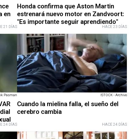
nce
Honda confirma que Aston Martin
a en
estrenará nuevo motor en Zandvoort:
"Es importante seguir aprendiendo"
E 21 DÍAS
HACE 23 DÍAS
rik Pasman
ISTOCK - Archivo
 VAR
Cuando la mielina falla, el sueño del
dial
cerebro cambia
xual
E 24 DÍAS
HACE 24 DÍAS