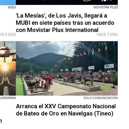
MOVISTAR PLUS
RFEH
'La Mesías', de Los Javis, llegará a
l
MUBI en siete países tras un acuerdo
con Movistar Plus International
CE 5 DÍAS
HACE 7 DÍAS
URESPAÑA
EOLO COMUNICACIÓN
Arranca el XXV Campeonato Nacional
de Bateo de Oro en Navelgas (Tineo)
n