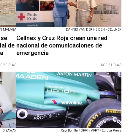
EN MÁLAGA
DANNIS VAN DER HEIDEN - CELLNEX
 se
Cellnex y Cruz Roja crean una red
ial de
nacional de comunicaciones de
ía
emergencia
E 20 DÍAS
HACE 21 DÍAS
BIZAWAY
Xavi Bonilla / DPPI / AFP7 / Europa Press