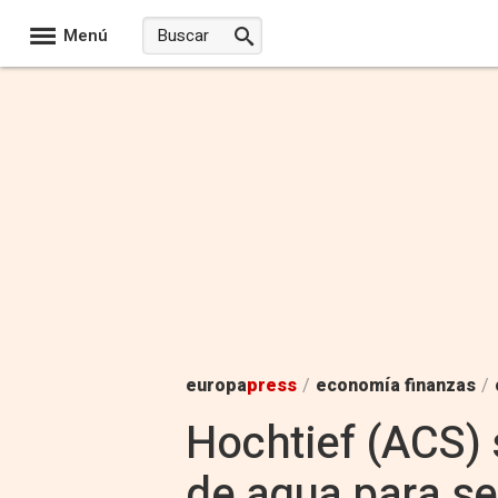
Menú
europa
press
/
economía finanzas
/
Hochtief (ACS) 
de agua para s