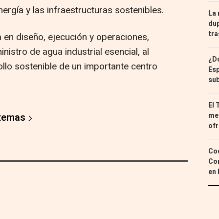
rgía y las infraestructuras sostenibles.
La 
dup
tra
a en diseño, ejecución y operaciones,
nistro de agua industrial esencial, al
¿Dó
lo sostenible de un importante centro
Esp
sub
El 
med
 temas
ofr
Coc
Con
en 