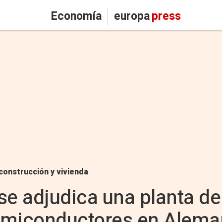
Economía
europa
press
construcción y vivienda
se adjudica una planta de
emiconductores en Alema