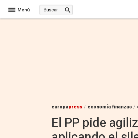
Menú
europa
press
/
economía finanzas
/
El PP pide agili
aplicando el sil