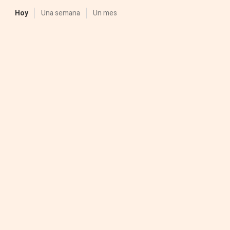
Hoy
Una semana
Un mes