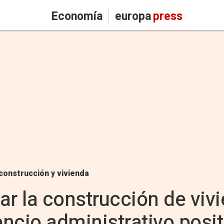
Economía
europa
press
construcción y vivienda
zar la construcción de viv
encio administrativo posit