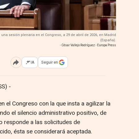
e una sesión plenaria en el Congreso, a 29 de abril de 2026, en Madrid
(España).
- César Vallejo Rodríguez - Europa Press
IA
Seguir en
Abrir opciones para compartir
S) -
 el Congreso con la que insta a agilizar la
do el silencio administrativo positivo, de
o responde a las solicitudes de
ecido, ésta se considerará aceptada.