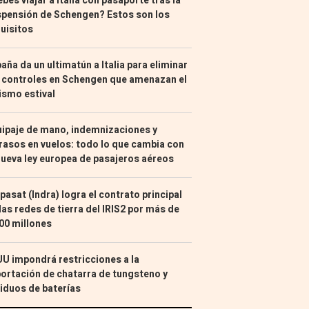
bes viajar a Italia con pasaporte tras la
pensión de Schengen? Estos son los
uisitos
aña da un ultimatún a Italia para eliminar
 controles en Schengen que amenazan el
ismo estival
ipaje de mano, indemnizaciones y
rasos en vuelos: todo lo que cambia con
nueva ley europea de pasajeros aéreos
pasat (Indra) logra el contrato principal
las redes de tierra del IRIS2 por más de
00 millones
U impondrá restricciones a la
ortación de chatarra de tungsteno y
iduos de baterías