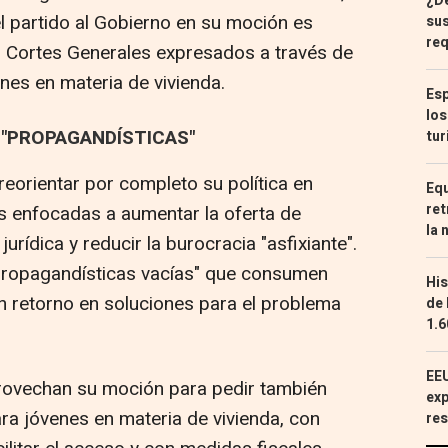
¿De
l partido al Gobierno en su moción es
sus
req
s Cortes Generales expresados a través de
nes en materia de vivienda.
Esp
los
 "PROPAGANDÍSTICAS"
tur
 reorientar por completo su política en
Equ
ret
s enfocadas a aumentar la oferta de
la 
jurídica y reducir la burocracia "asfixiante".
propagandísticas vacías" que consumen
His
n retorno en soluciones para el problema
de 
1.6
EEU
rovechan su moción para pedir también
exp
ara jóvenes en materia de vivienda, con
res