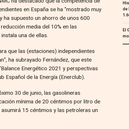
CNMC ha destacado que la competencia de
His
ependientes en España se ha "mostrado muy
de 
1.6
r y ha supuesto un ahorro de unos 600
 reducción media del 10% en las
El 
instala una de ellas.
mon
ara que las (estaciones) independientes
n", ha subrayado Fernández, que este
 'Balance Energético 2021 y perspectivas
b Español de la Energía (Enerclub).
óximo 30 de junio, las gasolineras
cación mínima de 20 céntimos por litro de
o asumirá 15 céntimos y las petroleras un