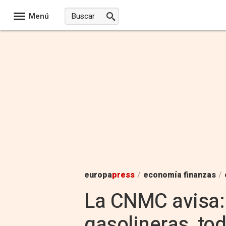
Menú
europa
press
/
economía finanzas
/
La CNMC avisa:
gasolineras, tod