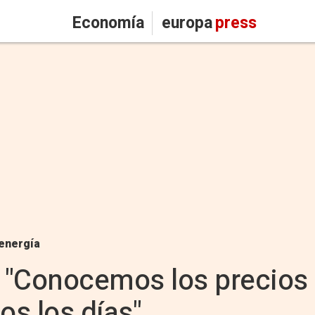
Economía
europa
press
energía
 "Conocemos los precios 
os los días"