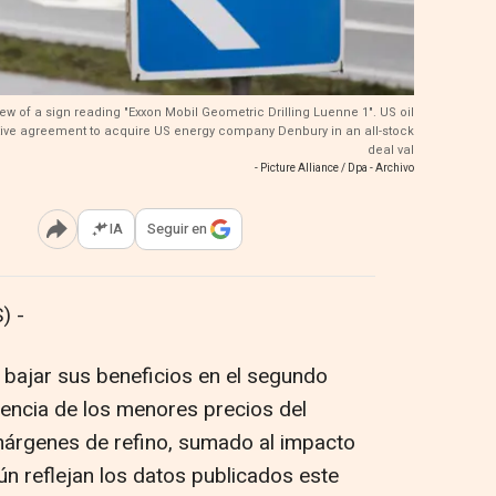
iew of a sign reading "Exxon Mobil Geometric Drilling Luenne 1". US oil
tive agreement to acquire US energy company Denbury in an all-stock
deal val
- Picture Alliance / Dpa - Archivo
IA
Seguir en
Abrir opciones para compartir
) -
 bajar sus beneficios en el segundo
encia de los menores precios del
márgenes de refino, sumado al impacto
ún reflejan los datos publicados este