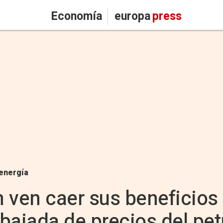
Economía
europa
press
energía
 ven caer sus beneficios
 bajada de precios del pet