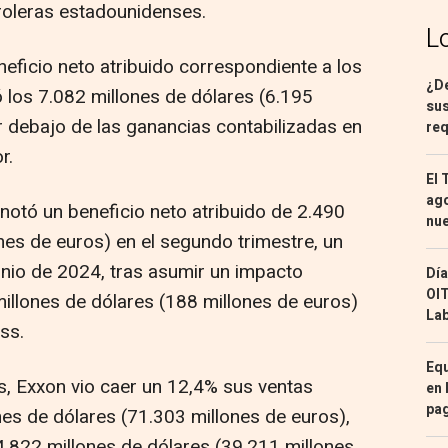
roleras estadounidenses.
L
neficio neto atribuido correspondiente a los
¿De
ó los 7.082 millones de dólares (6.195
sus
r debajo de las ganancias contabilizadas en
req
r.
El 
ago
anotó un beneficio neto atribuido de 2.490
nu
nes de euros) en el segundo trimestre, un
unio de 2024, tras asumir un impacto
Día
OIT
millones de dólares (188 millones de euros)
Lab
ss.
Equ
os, Exxon vio caer un 12,4% sus ventas
en 
pa
nes de dólares (71.303 millones de euros),
.822 millones de dólares (39.211 millones