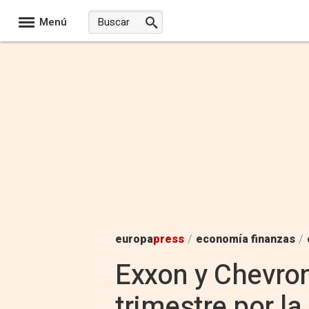
Menú
europa
press
/
economía finanzas
/
Exxon y Chevron
trimestre por la